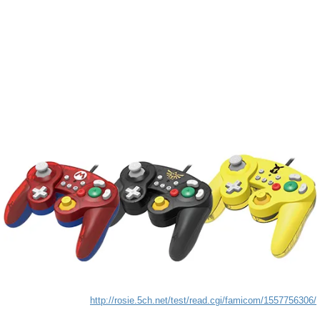
http://rosie.5ch.net/test/read.cgi/famicom/1557756306/