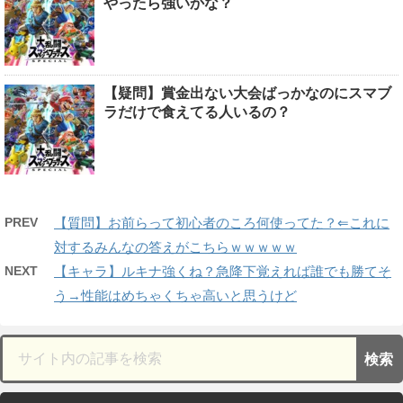
やったら強いかな？
【疑問】賞金出ない大会ばっかなのにスマブ
ラだけで食えてる人いるの？
PREV
【質問】お前らって初心者のころ何使ってた？⇐これに
対するみんなの答えがこちらｗｗｗｗｗ
NEXT
【キャラ】ルキナ強くね？急降下覚えれば誰でも勝てそ
う→性能はめちゃくちゃ高いと思うけど