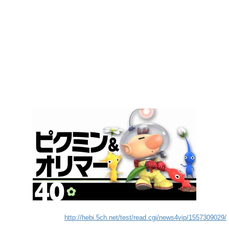
http://hebi.5ch.net/test/read.cgi/news4vip/1557309029/