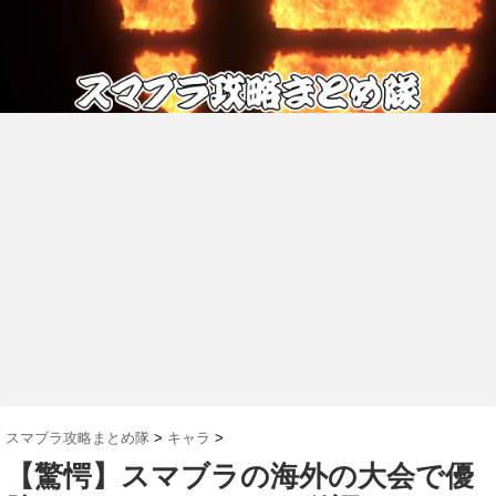
スマブラ攻略まとめ隊
>
キャラ
>
【驚愕】スマブラの海外の大会で優