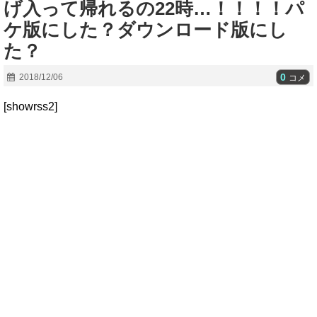
げ入って帰れるの22時…！！！！パ
ケ版にした？ダウンロード版にし
た？
0
2018/12/06
コメ
[showrss2]