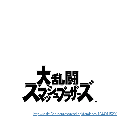
http://rosie.5ch.net/test/read.cgi/famicom/1544011529/