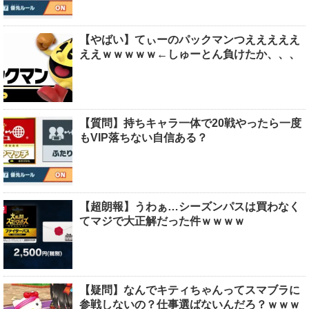
【やばい】てぃーのパックマンつえええええ
ええｗｗｗｗｗ←しゅーとん負けたか、、、
【質問】持ちキャラ一体で20戦やったら一度
もVIP落ちない自信ある？
【超朗報】うわぁ…シーズンパスは買わなく
てマジで大正解だった件ｗｗｗｗ
【疑問】なんでキティちゃんってスマブラに
参戦しないの？仕事選ばないんだろ？ｗｗｗ