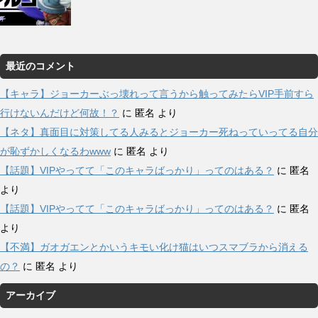
最近のコメント
【キャラ】ジョーカーぶっ壊れって言うから触ってみたらVIP手前すら
行けないんだけど何故！？
に
匿名
より
【ネタ】真面目に対策してる人みるとジョーカー死ねっていってる自分
が恥ずかしくなるわwww
に
匿名
より
【話題】VIPやってて「このキャラばっかり」ってのはある？
に
匿名
より
【話題】VIPやってて「このキャラばっかり」ってのはある？
に
匿名
より
【不満】ガオガエンとかいうキモい化け猫はいつスマブラから消える
の？
に
匿名
より
アーカイブ