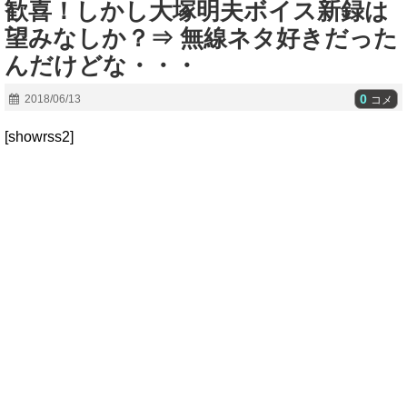
歓喜！しかし大塚明夫ボイス新録は
望みなしか？⇒ 無線ネタ好きだった
んだけどな・・・
0
2018/06/13
コメ
[showrss2]