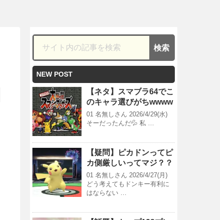
NEW POST
【ネタ】スマブラ64でこ
のキャラ選びがちwwww
01 名無しさん 2026/4/29(水)
そーだったんだ💦 私 …
【疑問】ピカドンってピ
カ側厳しいってマジ？？
01 名無しさん 2026/4/27(月)
どう考えてもドンキー有利に
はならない …