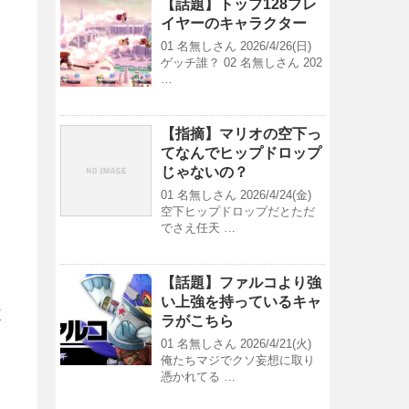
【話題】トップ128プレ
イヤーのキャラクター
01 名無しさん 2026/4/26(日)
ゲッチ誰？ 02 名無しさん 202
…
【指摘】マリオの空下っ
てなんでヒップドロップ
じゃないの？
01 名無しさん 2026/4/24(金)
空下ヒップドロップだとただ
でさえ任天 …
【話題】ファルコより強
い上強を持っているキャ
/
ラがこちら
01 名無しさん 2026/4/21(火)
俺たちマジでクソ妄想に取り
憑かれてる …