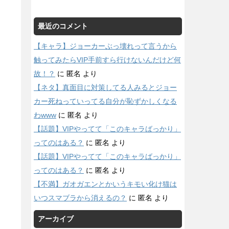
最近のコメント
【キャラ】ジョーカーぶっ壊れって言うから
触ってみたらVIP手前すら行けないんだけど何
故！？
に
匿名
より
【ネタ】真面目に対策してる人みるとジョー
カー死ねっていってる自分が恥ずかしくなる
わwww
に
匿名
より
【話題】VIPやってて「このキャラばっかり」
ってのはある？
に
匿名
より
【話題】VIPやってて「このキャラばっかり」
ってのはある？
に
匿名
より
【不満】ガオガエンとかいうキモい化け猫は
いつスマブラから消えるの？
に
匿名
より
アーカイブ