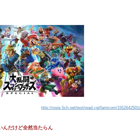
http://rosie.5ch.net/test/read.cgi/famicom/1552642501
いんだけど全然当たらん