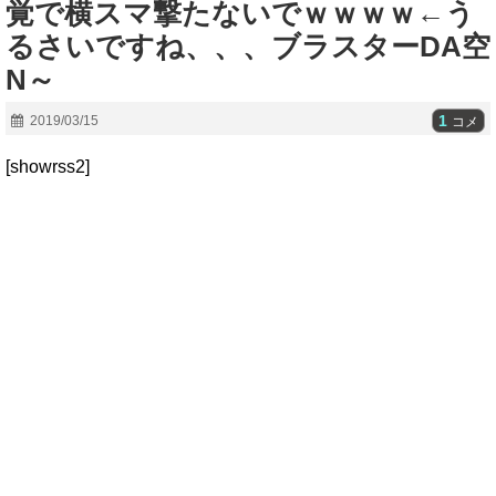
覚で横スマ撃たないでｗｗｗｗ←う
るさいですね、、、ブラスターDA空
N～
1
2019/03/15
コメ
[showrss2]