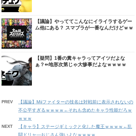
【議論】やっててこんなにイライラするゲー
ム他にある？ スマブラが一番なんだけどｗｗ
【疑問】1番の糞キャラってアイツだよな
ぁ？⇐地形次第じゃ大惨事だよなｗｗｗｗ
PREV
【議論】Miiファイターの技名は対戦前に表示されないの
不公平すぎるｗｗｗｗ←それも含めたキャラ性能だろｗ
ｗｗｗ
NEXT
【キャラ】ステージギミックと化した魔王ｗｗｗｗ←乱
闘ドリャ―おじさん強いよなｗｗｗｗ