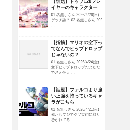
【話題】トップ128プレ
イヤーのキャラクター
01 名無しさん 2026/4/26(日)
ゲッチ誰？ 02 名無しさん 202
…
【指摘】マリオの空下っ
てなんでヒップドロップ
じゃないの？
01 名無しさん 2026/4/24(金)
空下ヒップドロップだとただ
でさえ任天 …
/
【話題】ファルコより強
い上強を持っているキャ
ラがこちら
01 名無しさん 2026/4/21(火)
俺たちマジでクソ妄想に取り
憑かれてる …