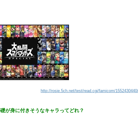
http://rosie.5ch.net/test/read.cgi/famicom/1552430440
基礎が身に付きそうなキャラってどれ？
1