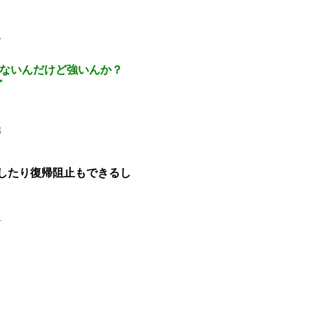
7
てないんだけど強いんか？
ど
3
bしたり復帰阻止もできるし
4