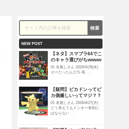
NEW POST
【ネタ】スマブラ64でこ
のキャラ選びがちwwww
01 名無しさん 2026/4/29(水)
そーだったんだ💦 私 …
【疑問】ピカドンってピ
カ側厳しいってマジ？？
01 名無しさん 2026/4/27(月)
どう考えてもドンキー有利に
はならない …