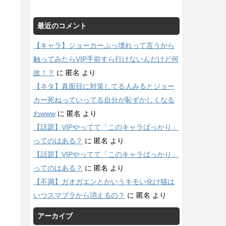
最近のコメント
【キャラ】ジョーカーぶっ壊れって言うから
触ってみたらVIP手前すら行けないんだけど何
故！？
に
匿名
より
【ネタ】真面目に対策してる人みるとジョー
カー死ねっていってる自分が恥ずかしくなる
わwww
に
匿名
より
【話題】VIPやってて「このキャラばっかり」
ってのはある？
に
匿名
より
【話題】VIPやってて「このキャラばっかり」
ってのはある？
に
匿名
より
【不満】ガオガエンとかいうキモい化け猫は
いつスマブラから消えるの？
に
匿名
より
アーカイブ