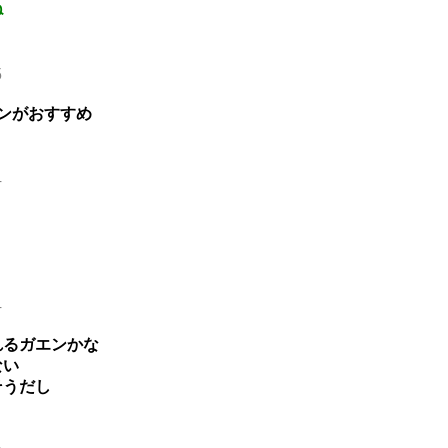
ね
5
ンがおすすめ
4
4
れるガエンかな
ない
そうだし