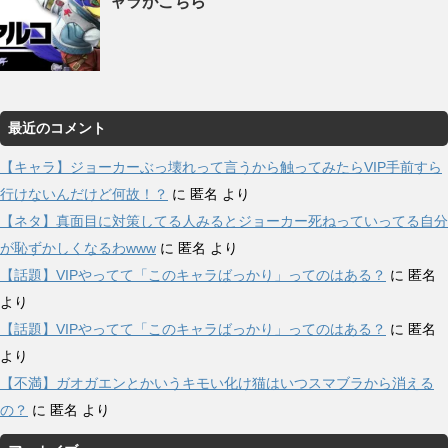
ャラがこちら
最近のコメント
【キャラ】ジョーカーぶっ壊れって言うから触ってみたらVIP手前すら
行けないんだけど何故！？
に
匿名
より
【ネタ】真面目に対策してる人みるとジョーカー死ねっていってる自分
が恥ずかしくなるわwww
に
匿名
より
【話題】VIPやってて「このキャラばっかり」ってのはある？
に
匿名
より
【話題】VIPやってて「このキャラばっかり」ってのはある？
に
匿名
より
【不満】ガオガエンとかいうキモい化け猫はいつスマブラから消える
の？
に
匿名
より