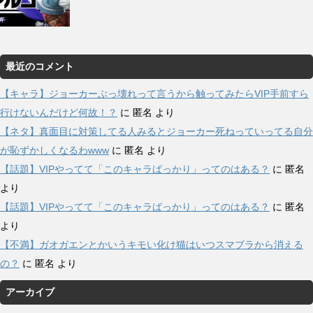
最近のコメント
【キャラ】ジョーカーぶっ壊れって言うから触ってみたらVIP手前すら
行けないんだけど何故！？
に
匿名
より
【ネタ】真面目に対策してる人みるとジョーカー死ねっていってる自分
が恥ずかしくなるわwww
に
匿名
より
【話題】VIPやってて「このキャラばっかり」ってのはある？
に
匿名
より
【話題】VIPやってて「このキャラばっかり」ってのはある？
に
匿名
より
【不満】ガオガエンとかいうキモい化け猫はいつスマブラから消える
の？
に
匿名
より
アーカイブ