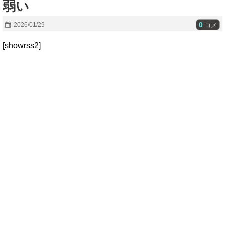
弱い
0
2026/01/29
コメ
[showrss2]