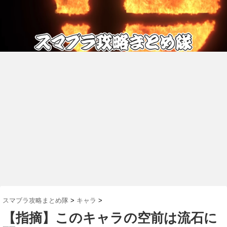
スマブラ攻略まとめ隊
>
キャラ
>
【指摘】このキャラの空前は流石に