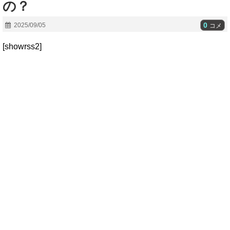
の？
0
2025/09/05
コメ
[showrss2]