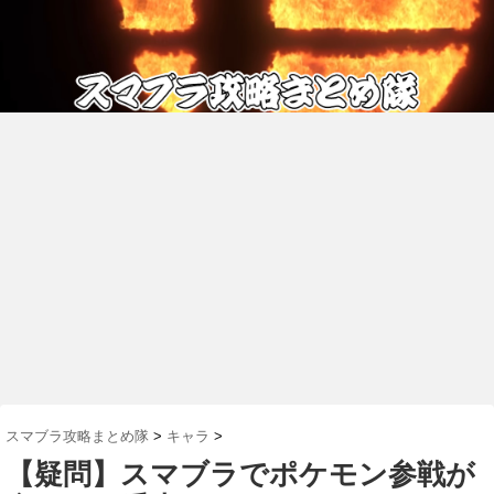
スマブラ攻略まとめ隊
>
キャラ
>
【疑問】スマブラでポケモン参戦が