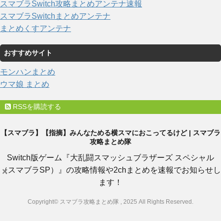
スマブラSwitch攻略まとめアンテナ速報
スマブラSwitchまとめアンテナ
まとめくすアンテナ
おすすめサイト
モンハンまとめ
ウマ娘 まとめ
RSSを購読する
【スマブラ】【指摘】みんなためる横スマにおこってるけど | スマブラ
攻略まとめ隊
Switch版ゲーム『大乱闘スマッシュブラザーズ スペシャル
（スマブラSP）』の攻略情報や2chまとめを速報でお知らせし
×
ます！
Copyright© スマブラ攻略まとめ隊 , 2025 All Rights Reserved.