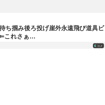
待ち掴み後ろ投げ崖外永遠飛び道具ビ
⇐これさぁ…
6
コメ