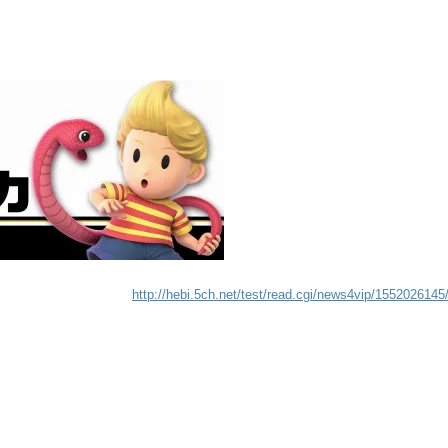
http://hebi.5ch.net/test/read.cgi/news4vip/1552026145
』