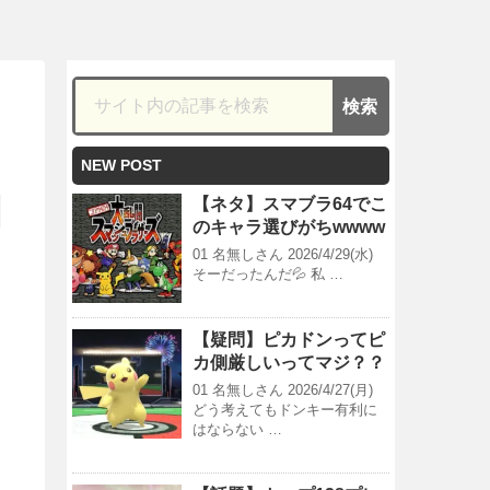
NEW POST
【ネタ】スマブラ64でこ
のキャラ選びがちwwww
01 名無しさん 2026/4/29(水)
そーだったんだ💦 私 …
【疑問】ピカドンってピ
カ側厳しいってマジ？？
01 名無しさん 2026/4/27(月)
どう考えてもドンキー有利に
はならない …