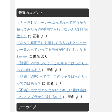
最近のコメント
【キャラ】ジョーカーぶっ壊れって言うから
触ってみたらVIP手前すら行けないんだけど何
故！？
に
匿名
より
【ネタ】真面目に対策してる人みるとジョー
カー死ねっていってる自分が恥ずかしくなる
わwww
に
匿名
より
【話題】VIPやってて「このキャラばっかり」
ってのはある？
に
匿名
より
【話題】VIPやってて「このキャラばっかり」
ってのはある？
に
匿名
より
【不満】ガオガエンとかいうキモい化け猫は
いつスマブラから消えるの？
に
匿名
より
アーカイブ