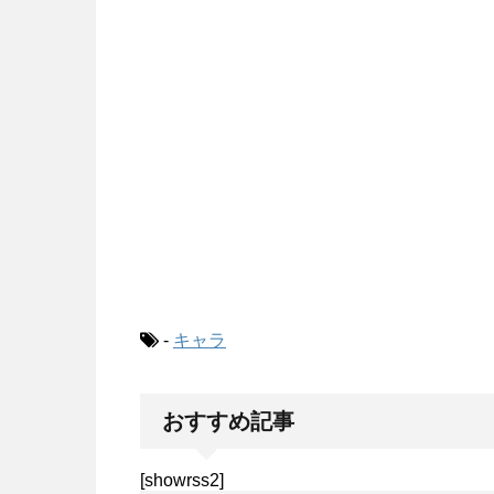
-
キャラ
おすすめ記事
[showrss2]