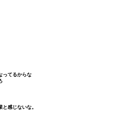
なってるからな
ろ
業と感じないな。