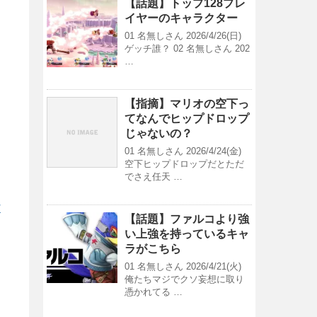
【話題】トップ128プレ
イヤーのキャラクター
01 名無しさん 2026/4/26(日)
ゲッチ誰？ 02 名無しさん 202
…
【指摘】マリオの空下っ
てなんでヒップドロップ
じゃないの？
01 名無しさん 2026/4/24(金)
空下ヒップドロップだとただ
でさえ任天 …
/
【話題】ファルコより強
い上強を持っているキャ
ラがこちら
01 名無しさん 2026/4/21(火)
俺たちマジでクソ妄想に取り
憑かれてる …