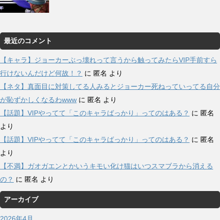
最近のコメント
【キャラ】ジョーカーぶっ壊れって言うから触ってみたらVIP手前すら
行けないんだけど何故！？
に
匿名
より
【ネタ】真面目に対策してる人みるとジョーカー死ねっていってる自分
が恥ずかしくなるわwww
に
匿名
より
【話題】VIPやってて「このキャラばっかり」ってのはある？
に
匿名
より
【話題】VIPやってて「このキャラばっかり」ってのはある？
に
匿名
より
【不満】ガオガエンとかいうキモい化け猫はいつスマブラから消える
の？
に
匿名
より
アーカイブ
2026年4月