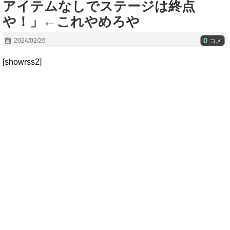
アイテムなしでステージは終点
や！」←これやめろや
0
2024/02/26
コメ
[showrss2]