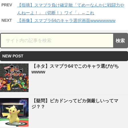
PREV
【指摘】スマブラ負け確定敵「てめーなんかに戦闘力や
んねーよ！」（切断！）ワイ「」←これ
NEXT
【画像】スマブラ64のキャラ選択画面wwwwwwww
NEW POST
【ネタ】スマブラ64でこのキャラ選びがち
wwww
【疑問】ピカドンってピカ側厳しいってマ
ジ？？