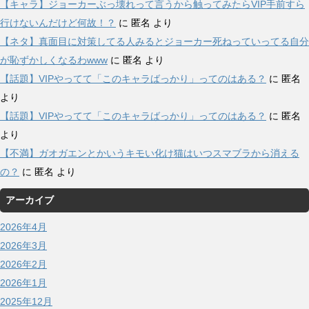
【キャラ】ジョーカーぶっ壊れって言うから触ってみたらVIP手前すら
行けないんだけど何故！？
に
匿名
より
【ネタ】真面目に対策してる人みるとジョーカー死ねっていってる自分
が恥ずかしくなるわwww
に
匿名
より
【話題】VIPやってて「このキャラばっかり」ってのはある？
に
匿名
より
【話題】VIPやってて「このキャラばっかり」ってのはある？
に
匿名
より
【不満】ガオガエンとかいうキモい化け猫はいつスマブラから消える
の？
に
匿名
より
アーカイブ
2026年4月
2026年3月
2026年2月
2026年1月
2025年12月