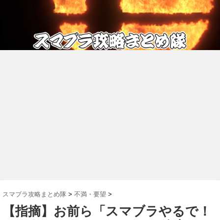
スマブラ攻略まとめ隊
>
不満・要望
>
【指摘】お前ら「スマブラやるで！