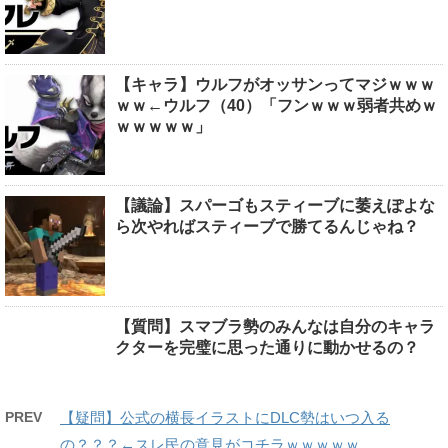
【キャラ】ウルフがオッサンってマジｗｗｗ
ｗｗ←ウルフ（40）「フンｗｗｗ弱者共めｗ
ｗｗｗｗｗ」
【議論】スパーゴもスティーブに萎えぽよな
ら次やればスティーブで勝てるんじゃね？
【質問】スマブラ勢のみんなは自分のキャラ
クターを完璧に思った通りに動かせるの？
PREV
【疑問】公式の横長イラストにDLC勢はいつ入る
の？？？←スレ民の意見がコチラｗｗｗｗｗ