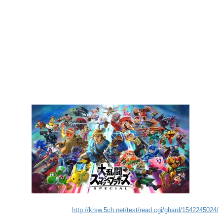
http://krsw.5ch.net/test/read.cgi/ghard/1542245024/