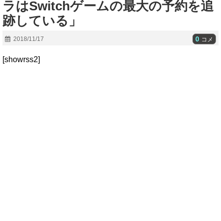
ラはSwitchゲームの最大の予約を追
跡している」
0
2018/11/17
コメ
[showrss2]