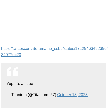
https://twitter.com/Soramame_ssbu/status/171294634323964
3497?s=20
Yup, it's all true
— Titanium (@Titanium_57)
October 13, 2023