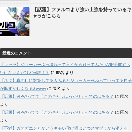
【話題】ファルコより強い上強を持っているキ
ャラがこちら
最近のコメント
【キャラ】ジョーカーぶっ壊れって言うから触ってみたらVIP手前すら
行けないんだけど何故！？
に
匿名
より
【ネタ】真面目に対策してる人みるとジョーカー死ねっていってる自分
が恥ずかしくなるわwww
に
匿名
より
【話題】VIPやってて「このキャラばっかり」ってのはある？
に
匿名
より
【話題】VIPやってて「このキャラばっかり」ってのはある？
に
匿名
より
【不満】ガオガエンとかいうキモい化け猫はいつスマブラから消える