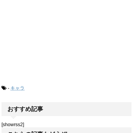
-
キャラ
おすすめ記事
[showrss2]