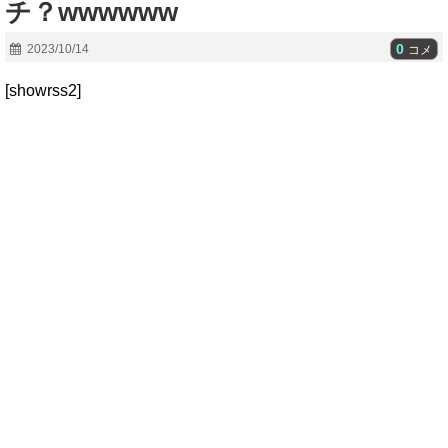
チ？wwwwww
0
2023/10/14
コメ
[showrss2]