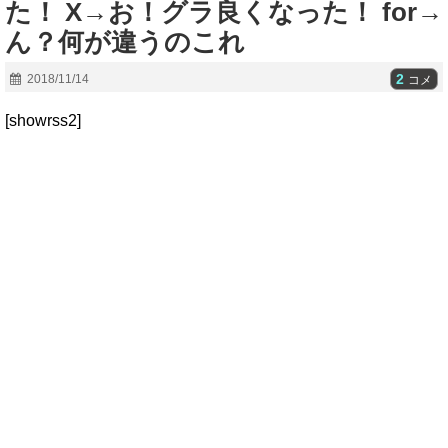
た！ X→お！グラ良くなった！ for→
ん？何が違うのこれ
2
2018/11/14
コメ
[showrss2]