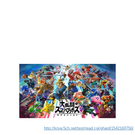
http://krsw.5ch.net/test/read.cgi/ghard/1542160756/