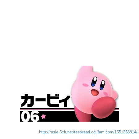
http://rosie.5ch.net/test/read.cgi/famicom/1551358814/