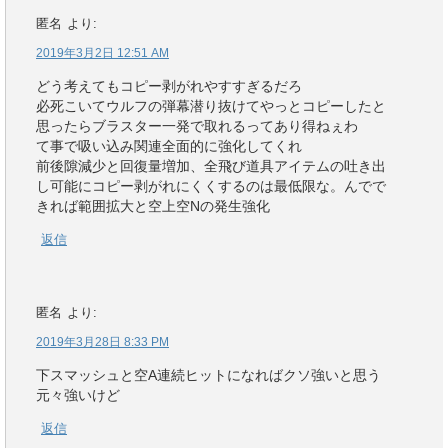
匿名
より:
2019年3月2日 12:51 AM
どう考えてもコピー剥がれやすすぎるだろ
必死こいてウルフの弾幕潜り抜けてやっとコピーしたと
思ったらブラスター一発で取れるってあり得ねぇわ
て事で吸い込み関連全面的に強化してくれ
前後隙減少と回復量増加、全飛び道具アイテムの吐き出
し可能にコピー剥がれにくくするのは最低限な。んでで
きれば範囲拡大と空上空Nの発生強化
返信
匿名
より:
2019年3月28日 8:33 PM
下スマッシュと空A連続ヒットになればクソ強いと思う
元々強いけど
返信