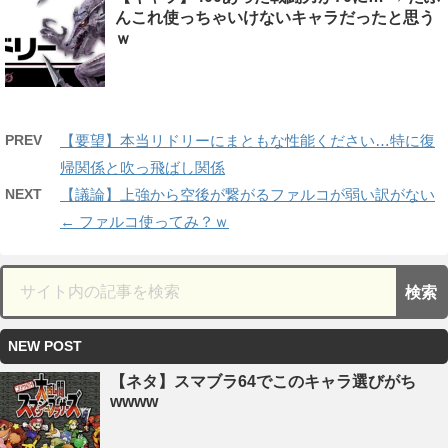
んこれ使っちゃいけないキャラだったと思う
ｗ
PREV
【要望】本当リドリーにまともな性能ください…特に復
帰関係と吹っ飛ばし関係
NEXT
【議論】上強から空後が繋がるファルコが弱い訳がない
← ファルコ使ってみ？ｗ
NEW POST
【ネタ】スマブラ64でこのキャラ選びがち
wwww