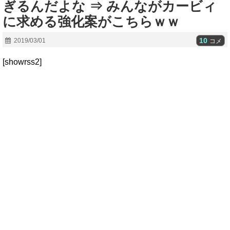
ぎるんだよな ⇒ みんながカービィ
に求める強化案がこちらｗｗ
10
2019/03/01
コメ
[showrss2]