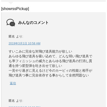
[showrssPickup]
みんなのコメント
匿名
より:
2019年3月1日 10:58 AM
すいこみに完全な対飛び道具能力が欲しい
あらゆる飛び道具を吸い込めて、どんな弱い飛び道具で
も準フィニッシュの威力とあらゆる飛び道具の打消し貫
通を持つ星型弾を吐き出せて欲しい
一見やり過ぎに見えるけど今のカービィの性能と相手が
飛び道具つ事に完全依存する事からして全然問題ない
返信
匿名
より: