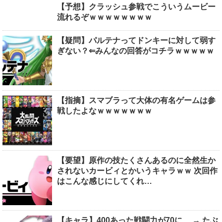
【予想】クラッシュ参戦でこういうムービー
流れるぞｗｗｗｗｗｗｗｗ
【疑問】パルテナってドンキーに対して弱す
ぎない？⇐みんなの回答がコチラｗｗｗｗｗ
【指摘】スマブラって大体の有名ゲームは参
戦したよなｗｗｗｗｗｗｗ
【要望】原作の技たくさんあるのに全然生か
されないカービィとかいうキャラｗｗ 次回作
はこんな感じにしてくれ…
【キャラ】400あった戦闘力が70に… → たぶ