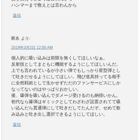
ハンマーまで救えとは言わんから
返信
匿名
より:
2019年3月2日 12:00 AM
個人的に吸い込みは前隙を無くしてほしいなぁ。
反射技としてまともに機能するようにしてほしいんだ。
上でも言われているが小さい弾でもしっかり星型弾とし
て吐きだせるようにしてほしい。飛び道具持ってる相手
に全然戦術として生かせずただのファンサービスにしか
なってないのはやっぱりおかしい。
後、爆弾を吸い込んでダメージ受けるのも納得いかん。
初代なら爆弾はギミックとしてわざわざ設置されてて吸
い込んだら貫通弾にして吐きだしてたんだぞ。せめて飲
み込みと吐き出し選択できるようにしてほしい。
返信