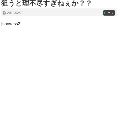
狙うと理不尽すぎねぇか？？
0
2019/02/28
コメ
[showrss2]