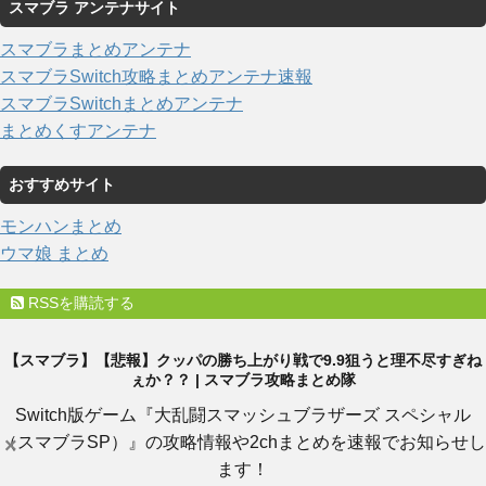
スマブラ アンテナサイト
スマブラまとめアンテナ
スマブラSwitch攻略まとめアンテナ速報
スマブラSwitchまとめアンテナ
まとめくすアンテナ
おすすめサイト
モンハンまとめ
ウマ娘 まとめ
RSSを購読する
【スマブラ】【悲報】クッパの勝ち上がり戦で9.9狙うと理不尽すぎね
ぇか？？ | スマブラ攻略まとめ隊
Switch版ゲーム『大乱闘スマッシュブラザーズ スペシャル
（スマブラSP）』の攻略情報や2chまとめを速報でお知らせし
×
ます！