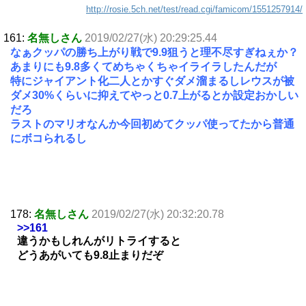
http://rosie.5ch.net/test/read.cgi/famicom/1551257914/
161:
名無しさん
2019/02/27(水) 20:29:25.44
なぁクッパの勝ち上がり戦で9.9狙うと理不尽すぎねぇか？
あまりにも9.8多くてめちゃくちゃイライラしたんだが
特にジャイアント化二人とかすぐダメ溜まるしレウスが被
ダメ30%くらいに抑えてやっと0.7上がるとか設定おかしい
だろ
ラストのマリオなんか今回初めてクッパ使ってたから普通
にボコられるし
178:
名無しさん
2019/02/27(水) 20:32:20.78
>>161
違うかもしれんがリトライすると
どうあがいても9.8止まりだぞ