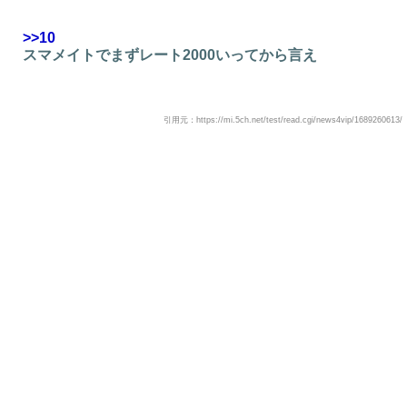
>>10
スマメイトでまずレート2000いってから言え
引用元：https://mi.5ch.net/test/read.cgi/news4vip/1689260613/