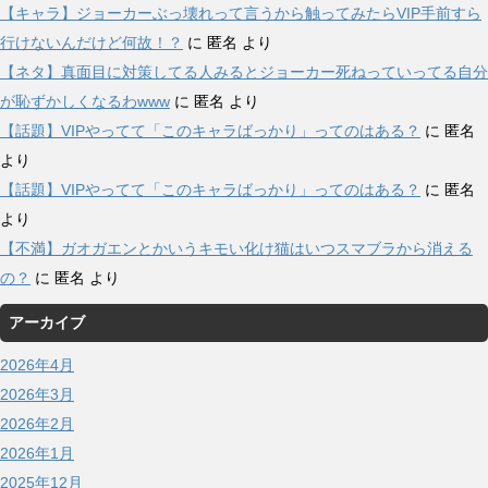
【キャラ】ジョーカーぶっ壊れって言うから触ってみたらVIP手前すら
行けないんだけど何故！？
に
匿名
より
【ネタ】真面目に対策してる人みるとジョーカー死ねっていってる自分
が恥ずかしくなるわwww
に
匿名
より
【話題】VIPやってて「このキャラばっかり」ってのはある？
に
匿名
より
【話題】VIPやってて「このキャラばっかり」ってのはある？
に
匿名
より
【不満】ガオガエンとかいうキモい化け猫はいつスマブラから消える
の？
に
匿名
より
アーカイブ
2026年4月
2026年3月
2026年2月
2026年1月
2025年12月