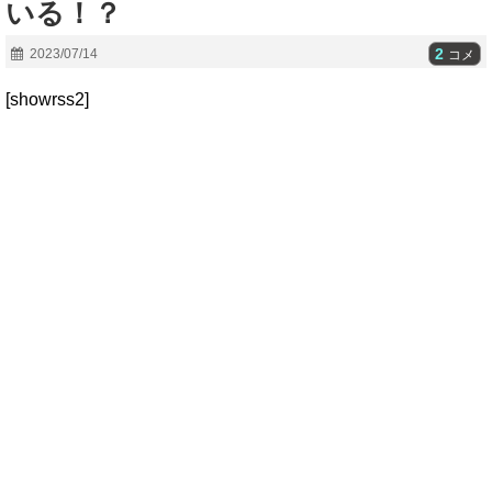
いる！？
2
2023/07/14
コメ
[showrss2]