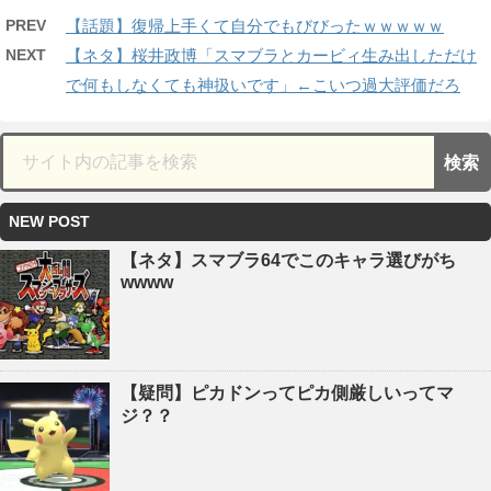
PREV
【話題】復帰上手くて自分でもびびったｗｗｗｗｗ
NEXT
【ネタ】桜井政博「スマブラとカービィ生み出しただけ
で何もしなくても神扱いです」←こいつ過大評価だろ
NEW POST
【ネタ】スマブラ64でこのキャラ選びがち
wwww
【疑問】ピカドンってピカ側厳しいってマ
ジ？？