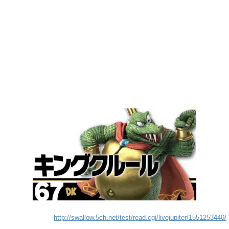
http://swallow.5ch.net/test/read.cgi/livejupiter/1551253440/