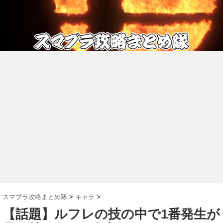
スマブラ攻略まとめ隊
>
キャラ
>
【話題】ルフレの技の中で1番発生が