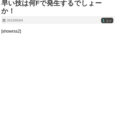
早い技は何Fで発生するでしょー
か！
1
2023/05/04
コメ
[showrss2]