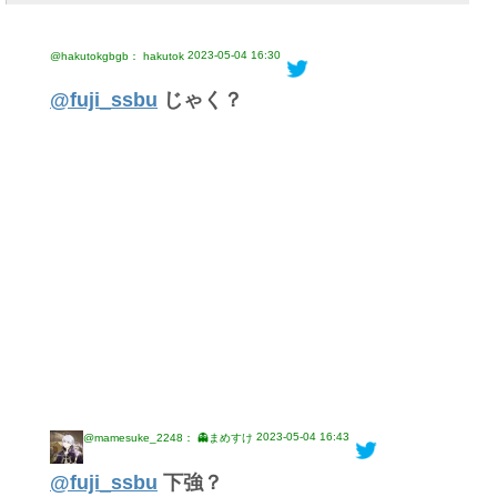
2023-05-04 16:30
@hakutokgbgb： hakutok
@fuji_ssbu
じゃく？
2023-05-04 16:43
@mamesuke_2248： 👻まめすけ
@fuji_ssbu
下強？