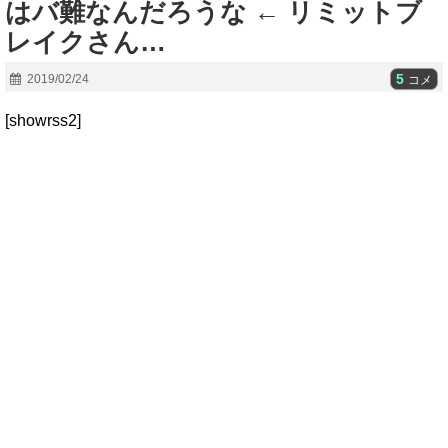
はバ難なんだろうな ← リミットブ
レイクさん…
5
2019/02/24
コメ
[showrss2]