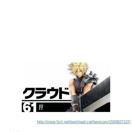
http://rosie.5ch.net/test/read.cgi/famicom/1550927137/