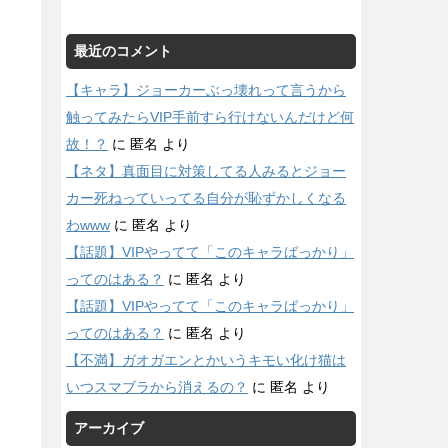
最近のコメント
【キャラ】ジョーカーぶっ壊れって言うから
触ってみたらVIP手前すら行けないんだけど何
故！？
に
匿名
より
【ネタ】真面目に対策してる人みるとジョー
カー死ねっていってる自分が恥ずかしくなる
わwww
に
匿名
より
【話題】VIPやってて「このキャラばっかり」
ってのはある？
に
匿名
より
【話題】VIPやってて「このキャラばっかり」
ってのはある？
に
匿名
より
【不満】ガオガエンとかいうキモい化け猫は
いつスマブラから消えるの？
に
匿名
より
アーカイブ