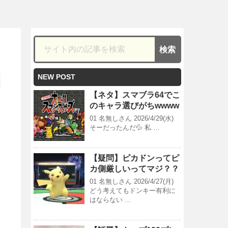
NEW POST
【ネタ】スマブラ64でこ
のキャラ選びがちwwww
01 名無しさん 2026/4/29(水)
そーだったんだ💦 私 …
【疑問】ピカドンってピ
カ側厳しいってマジ？？
01 名無しさん 2026/4/27(月)
どう考えてもドンキー有利に
はならない …