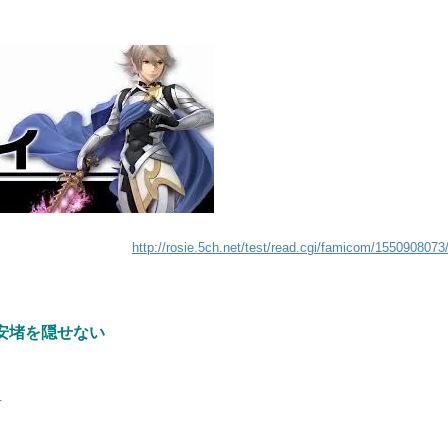
http://rosie.5ch.net/test/read.cgi/famicom/1550908073
安堵を隠せない
4