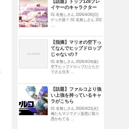
【話題】トップ128プレ
イヤーのキャラクター
01 名無しさん 2026/4/26(日)
ゲッチ誰？ 02 名無しさん 202
…
【指摘】マリオの空下っ
てなんでヒップドロップ
じゃないの？
01 名無しさん 2026/4/24(金)
空下ヒップドロップだとただ
/
でさえ任天 …
【話題】ファルコより強
い上強を持っているキャ
ラがこちら
01 名無しさん 2026/4/21(火)
俺たちマジでクソ妄想に取り
憑かれてる …