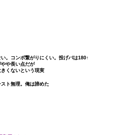
い。コンボ繋がりにくい。投げバは180↑
がやや長い点だが
大きくないという現実
ースト無理。俺は諦めた