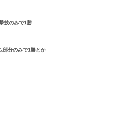
撃技のみで1勝
ム部分のみで1勝とか