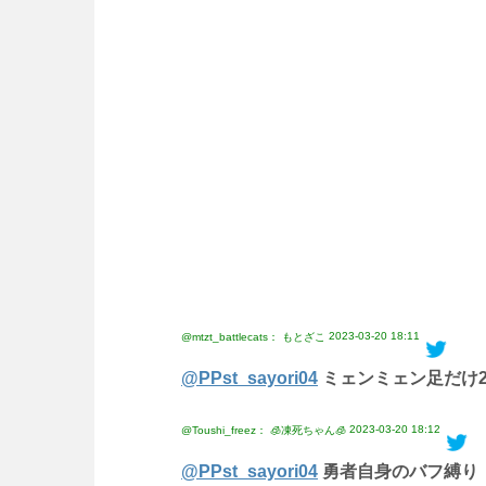
2023-03-20 18:11
@mtzt_battlecats： もとざこ
@PPst_sayori04
ミェンミェン足だけ
2023-03-20 18:12
@Toushi_freez： 🧊凍死ちゃん🧊
@PPst_sayori04
勇者自身のバフ縛り