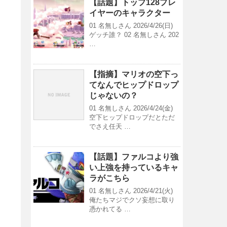
【話題】トップ128プレ
イヤーのキャラクター
01 名無しさん 2026/4/26(日)
ゲッチ誰？ 02 名無しさん 202
…
【指摘】マリオの空下っ
てなんでヒップドロップ
じゃないの？
01 名無しさん 2026/4/24(金)
空下ヒップドロップだとただ
でさえ任天 …
【話題】ファルコより強
い上強を持っているキャ
ラがこちら
01 名無しさん 2026/4/21(火)
俺たちマジでクソ妄想に取り
憑かれてる …