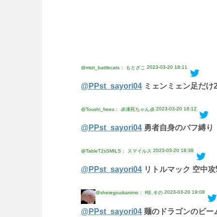
2023-03-20 18:11
@mtzt_battlecats： もとざこ
@PPst_sayori04
ミェンミェン足だけ
2023-03-20 18:12
@Toushi_freez： 🧊凍死ちゃん🧊
@PPst_sayori04
勇者自身のバフ縛り
2023-03-20 18:38
@TableT2sSMILS： スマイルス
@PPst_sayori04
リトルマック 空中攻
2023-03-20 19:08
@shetegouikanimo： RE.キの
@PPst_sayori04
麺のドラゴンのビー