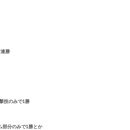
2連勝
撃技のみで1勝
ム部分のみで1勝とか