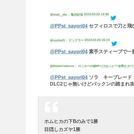
2023-03-20 19:38
@shall__die： 亀頭紗瑠
@PPst_sayori04
セフィロスで刀と飛
2023-03-20 20:15
@nuckrar5： ナックラー
@PPst_sayori04
素手スティーブで一
@DiabloCadence： ロッカーの鍵M³☆けねっと🤍/金
@PPst_sayori04
ソラ キーブレード
DLC2じゃ無いけどパックンの踏まれ
ホムヒカの下Bのみで1勝
目隠しカズヤ1勝