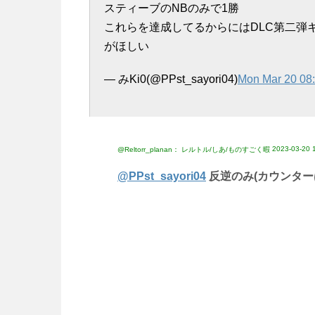
スティーブのNBのみで1勝
これらを達成してるからにはDLC第二弾
がほしい
— みKi0(@PPst_sayori04)
Mon Mar 20 08
2023-03-20 
@Reltorr_planan： レルトル/しあ/ものすごく暇
@PPst_sayori04
反逆のみ(カウンター