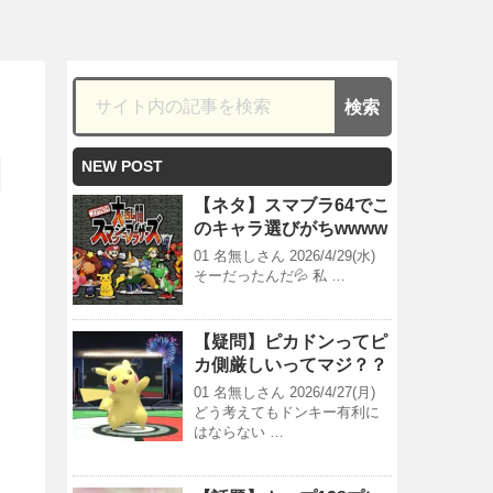
NEW POST
【ネタ】スマブラ64でこ
のキャラ選びがちwwww
01 名無しさん 2026/4/29(水)
そーだったんだ💦 私 …
【疑問】ピカドンってピ
カ側厳しいってマジ？？
01 名無しさん 2026/4/27(月)
どう考えてもドンキー有利に
はならない …