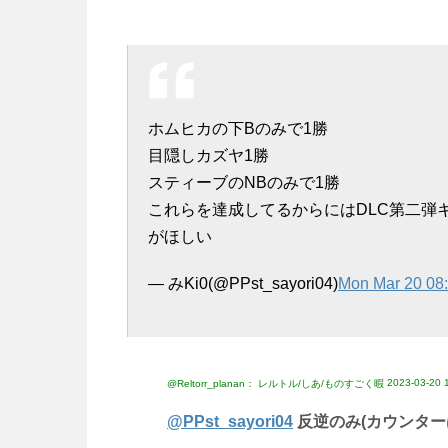
ホムヒカの下Bのみで1勝
目隠しカズヤ1勝
スティーブのNBのみで1勝
これらを達成してるからにはDLC第二弾
がほしい
— みKi0(@PPst_sayori04)
Mon Mar 20 08
2023-03-20 
@Reltorr_planan： レルトル/しあ/ものすごく暇
@PPst_sayori04
反逆のみ(カウンター