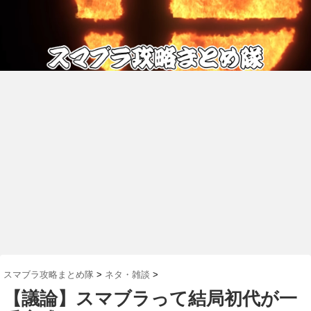
スマブラ攻略まとめ隊
>
ネタ・雑談
>
【議論】スマブラって結局初代が一