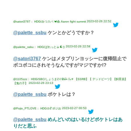
2023-02-26 22:52
@satori3767： HDG/みつスパ 🐒🎪 Aaron fight summit
@palette_ssbu
ケンとかどうですか？
2023-02-26 22:58
@palette_ssbu： HDG/ぱれっと🍙🐏⛄
@satori3767
ケンはメタプリンヨッシーに復帰阻止で
ボコボコにされそうなんですがマジですか!?
@1105zzz： HDG/SBC/しょうまZ♌💀🎣 🍶⚜ 【SSRB】【 デッドビーツ】【飼育員】
2023-02-26 23:13
【鬼の子】
@palette_ssbu
ポケトレは？
2023-02-27 00:53
@Pojio_PTLOVE： HDG⚓️🥐ポジお
@palette_ssbu
めんどいのはいるけどポケトレはあ
りだと思ふ