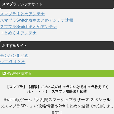
スマブラ アンテナサイト
スマブラまとめアンテナ
スマブラSwitch攻略まとめアンテナ速報
スマブラSwitchまとめアンテナ
まとめくすアンテナ
おすすめサイト
モンハンまとめ
ウマ娘 まとめ
RSSを購読する
【スマブラ】【相談】このへんのキャラにいけるキャラ教えてく
れ・・・・！ | スマブラ攻略まとめ隊
Switch版ゲーム『大乱闘スマッシュブラザーズ スペシャル
（スマブラSP）』の攻略情報や2chまとめを速報でお知らせし
×
ます！