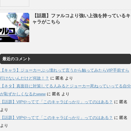
【話題】ファルコより強い上強を持っているキ
ャラがこちら
最近のコメント
【キャラ】ジョーカーぶっ壊れって言うから触ってみたらVIP手前すら
行けないんだけど何故！？
に
匿名
より
【ネタ】真面目に対策してる人みるとジョーカー死ねっていってる自分
が恥ずかしくなるわwww
に
匿名
より
【話題】VIPやってて「このキャラばっかり」ってのはある？
に
匿名
より
【話題】VIPやってて「このキャラばっかり」ってのはある？
に
匿名
より