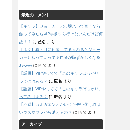
最近のコメント
【キャラ】ジョーカーぶっ壊れって言うから
触ってみたらVIP手前すら行けないんだけど何
故！？
に
匿名
より
【ネタ】真面目に対策してる人みるとジョー
カー死ねっていってる自分が恥ずかしくなる
わwww
に
匿名
より
【話題】VIPやってて「このキャラばっかり」
ってのはある？
に
匿名
より
【話題】VIPやってて「このキャラばっかり」
ってのはある？
に
匿名
より
【不満】ガオガエンとかいうキモい化け猫は
いつスマブラから消えるの？
に
匿名
より
アーカイブ