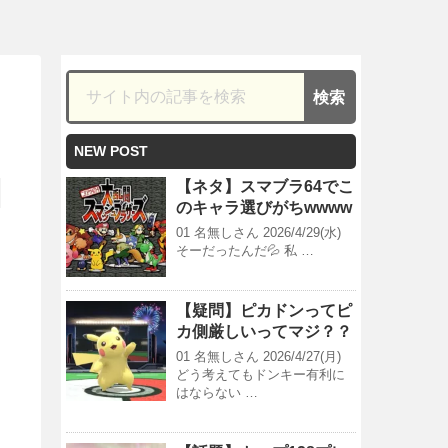
NEW POST
【ネタ】スマブラ64でこ
のキャラ選びがちwwww
01 名無しさん 2026/4/29(水)
そーだったんだ💦 私 …
【疑問】ピカドンってピ
カ側厳しいってマジ？？
01 名無しさん 2026/4/27(月)
どう考えてもドンキー有利に
はならない …