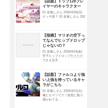
【話題】トップ128プレ
イヤーのキャラクター
01 名無しさん 2026/4/26(日)
ゲッチ誰？ 02 名無しさん 202
…
【指摘】マリオの空下っ
てなんでヒップドロップ
じゃないの？
01 名無しさん 2026/4/24(金)
空下ヒップドロップだとただ
でさえ任天 …
/
【話題】ファルコより強
い上強を持っているキャ
ラがこちら
01 名無しさん 2026/4/21(火)
俺たちマジでクソ妄想に取り
憑かれてる …