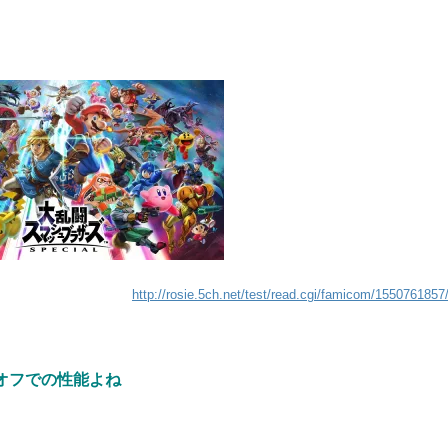
http://rosie.5ch.net/test/read.cgi/famicom/1550761857
オフでの性能よね