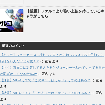
【話題】ファルコより強い上強を持っているキ
ャラがこちら
最近のコメント
【キャラ】ジョーカーぶっ壊れって言うから触ってみたらVIP手前すら
行けないんだけど何故！？
に
匿名
より
【ネタ】真面目に対策してる人みるとジョーカー死ねっていってる自分
が恥ずかしくなるわwww
に
匿名
より
【話題】VIPやってて「このキャラばっかり」ってのはある？
に
匿名
より
【話題】VIPやってて「このキャラばっかり」ってのはある？
に
匿名
より