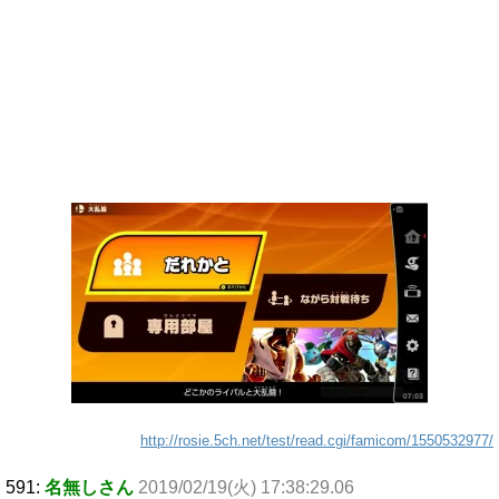
http://rosie.5ch.net/test/read.cgi/famicom/1550532977/
591:
名無しさん
2019/02/19(火) 17:38:29.06