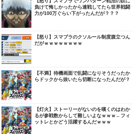
【怒り】スマブラでワンパターン戦法の奴に
負けて悔しかったから連戦してたら世界戦闘
力が100万ぐらい下がったんだが？？？
【怒り】スマブラのクソルール制度腹立つん
だがｗｗｗｗｗｗｗｗ
【不満】待機画面で乱闘になりそうだったか
らドックから抜いたら切断になったんだが？
【灯火】ストーリーがないのを嘆くのはわか
るが参戦数からして難しいよなｗｗｗ←フィ
ットレとかどう活躍するんだｗｗｗ