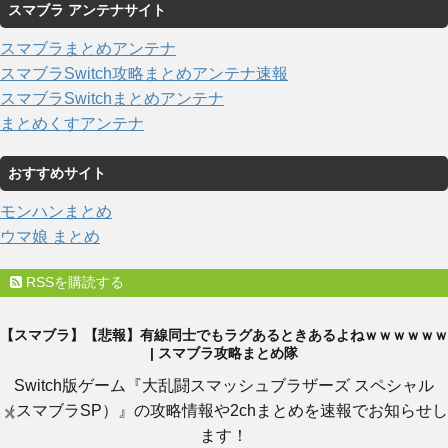
スマブラ アンテナサイト
スマブラまとめアンテナ
スマブラSwitch攻略まとめアンテナ速報
スマブラSwitchまとめアンテナ
まとめくすアンテナ
おすすめサイト
モンハンまとめ
ウマ娘 まとめ
RSSを購読する
【スマブラ】【悲報】有線同士でもラグあるときあるよねｗｗｗｗｗｗ
| スマブラ攻略まとめ隊
Switch版ゲーム『大乱闘スマッシュブラザーズ スペシャル
（スマブラSP）』の攻略情報や2chまとめを速報でお知らせし
×
ます！