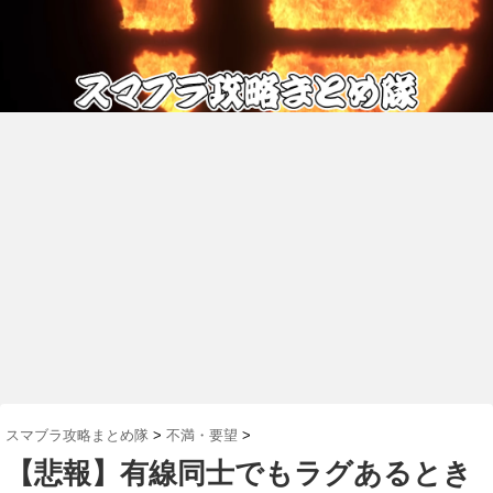
スマブラ攻略まとめ隊
>
不満・要望
>
【悲報】有線同士でもラグあるとき