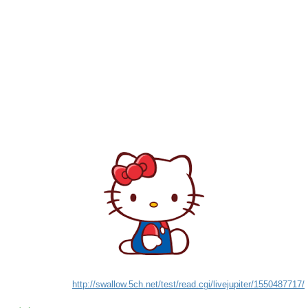
http://swallow.5ch.net/test/read.cgi/livejupiter/1550487717/