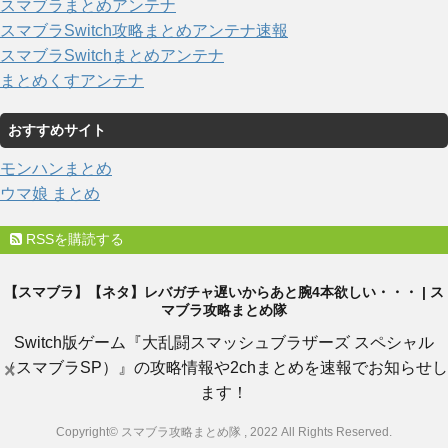
スマブラまとめアンテナ
スマブラSwitch攻略まとめアンテナ速報
スマブラSwitchまとめアンテナ
まとめくすアンテナ
おすすめサイト
モンハンまとめ
ウマ娘 まとめ
RSSを購読する
【スマブラ】【ネタ】レバガチャ遅いからあと腕4本欲しい・・・ | ス
マブラ攻略まとめ隊
Switch版ゲーム『大乱闘スマッシュブラザーズ スペシャル
（スマブラSP）』の攻略情報や2chまとめを速報でお知らせし
×
ます！
Copyright© スマブラ攻略まとめ隊 , 2022 All Rights Reserved.