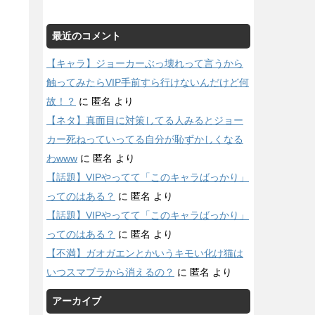
最近のコメント
【キャラ】ジョーカーぶっ壊れって言うから
触ってみたらVIP手前すら行けないんだけど何
故！？
に
匿名
より
【ネタ】真面目に対策してる人みるとジョー
カー死ねっていってる自分が恥ずかしくなる
わwww
に
匿名
より
【話題】VIPやってて「このキャラばっかり」
っ
ってのはある？
に
匿名
より
【話題】VIPやってて「このキャラばっかり」
ってのはある？
に
匿名
より
【不満】ガオガエンとかいうキモい化け猫は
いつスマブラから消えるの？
に
匿名
より
アーカイブ