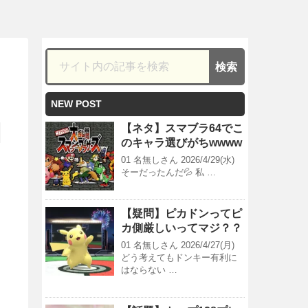
ｗ
NEW POST
【ネタ】スマブラ64でこ
のキャラ選びがちwwww
01 名無しさん 2026/4/29(水)
そーだったんだ💦 私 …
【疑問】ピカドンってピ
カ側厳しいってマジ？？
01 名無しさん 2026/4/27(月)
どう考えてもドンキー有利に
はならない …