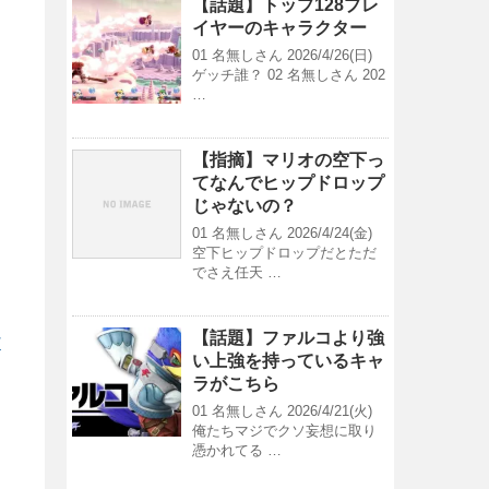
【話題】トップ128プレ
イヤーのキャラクター
01 名無しさん 2026/4/26(日)
ゲッチ誰？ 02 名無しさん 202
…
【指摘】マリオの空下っ
てなんでヒップドロップ
じゃないの？
01 名無しさん 2026/4/24(金)
空下ヒップドロップだとただ
でさえ任天 …
【話題】ファルコより強
/
い上強を持っているキャ
ラがこちら
01 名無しさん 2026/4/21(火)
俺たちマジでクソ妄想に取り
憑かれてる …