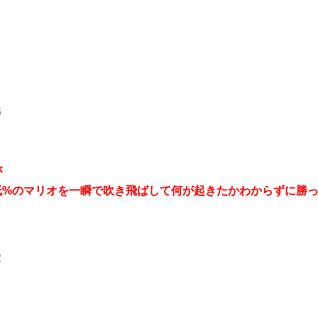
6
が
低%のマリオを一瞬で吹き飛ばして何が起きたかわからずに勝
2