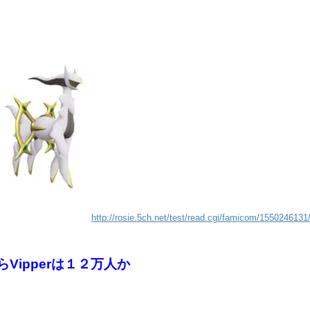
http://rosie.5ch.net/test/read.cgi/famicom/1550246131
らVipperは１２万人か