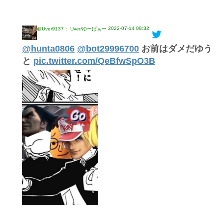
2022-07-14 08:32
@Uver9137： Uver/ゆーばぁー
@hunta0806
@bot29996700
お前はダメだゆう
と
pic.twitter.com/QeBfwSpO3B