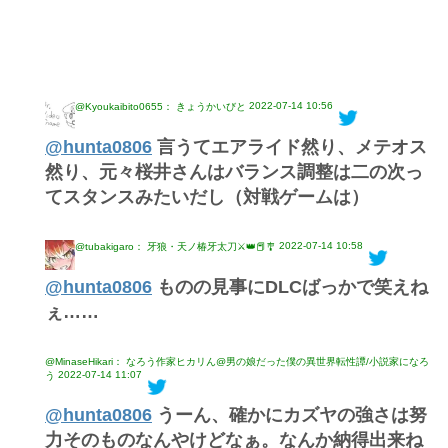
2022-07-14 10:56
@Kyoukaibito0655： きょうかいびと
@hunta0806
言うてエアライド然り、メテオス
然り、元々桜井さんはバランス調整は二の次っ
てスタンスみたいだし（対戦ゲームは）
2022-07-14 10:58
@tubakigaro： 牙狼・天ノ椿牙太刀⚔️👑📕🎐
@hunta0806
ものの見事にDLCばっかで笑えね
ぇ……
@MinaseHikari： なろう作家ヒカリん@男の娘だった僕の異世界転性譚/小説家になろ
2022-07-14 11:07
う
@hunta0806
うーん、確かにカズヤの強さは努
力そのものなんやけどなぁ。なんか納得出来ね