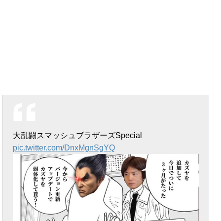
大乱闘スマッシュブラザーズSpecial
pic.twitter.com/DnxMgnSgYQ