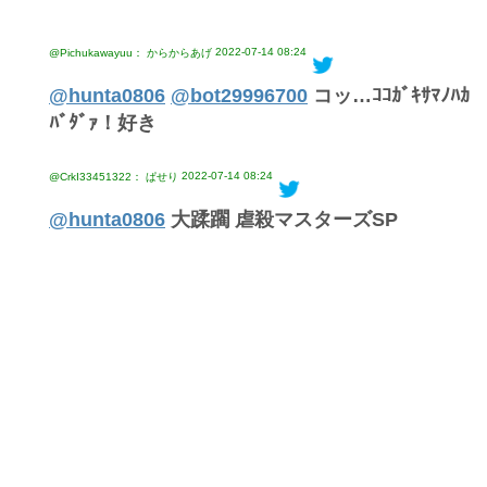
2022-07-14 08:24
@Pichukawayuu： からからあげ
@hunta0806
@bot29996700
コッ…ｺｺｶﾞｷｻﾏﾉﾊｶ
ﾊﾞﾀﾞｧ！好き
2022-07-14 08:24
@CrkI33451322： ぱせり
@hunta0806
大蹂躙 虐殺マスターズSP