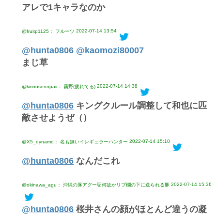
アレで1キャラなのか
2022-07-14 13:54
@fruitp1125： フルーツ
@hunta0806
@kaomozi80007
まじ草
2022-07-14 14:38
@kirinosennpaii： 霧野(疲れてる)
@hunta0806
キングクルール調整して和也に匹
敵させようぜ（）
2022-07-14 15:10
@X5_dynamo： 名も無いイレギュラーハンター
@hunta0806
なんだこれ
2022-07-14 15:36
@okinawa_agu： 沖縄の豚アグー🐷何故かリプ欄の下に送られる豚
@hunta0806
桜井さんの顔がほとんど違うの凝