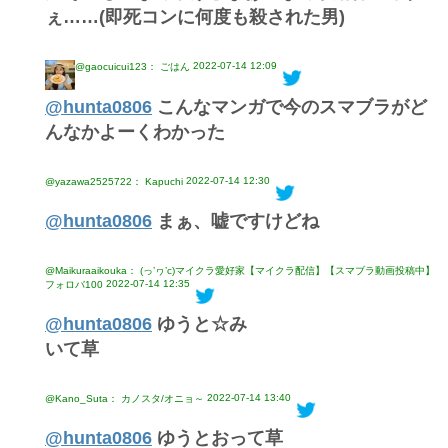
ぇ……(即死コンに何度も殺された男)
2022-07-14 12:09
@gaocuicui123： ごはん
@hunta0806
こんなマンガで今のスマブラがど
んなかよーくわかった
2022-07-14 12:30
@yazawa2525722： Kapuchi
@hunta0806
まぁ、嘘ですけどね
@Maikuraaikouka： (っ’ヮ’c)マイクラ愛好家【マイクラ配信】【スマブラ動画投稿中】
2022-07-14 12:35
フォロバ100
@hunta0806
ゆうと☆み
いて草
2022-07-14 13:40
@Kano_Suta： カノスタ/オニョ～
@hunta0806
ゆうとおって草