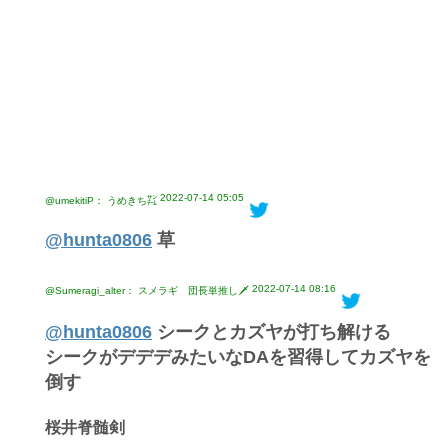
2022-07-14 05:05
@umekitiP： うめきち㌠
@hunta0806
草
2022-07-14 08:16
@Sumeragi_alter： スメラギ 団長単推し🗡
@hunta0806
シークとカズヤが打ち解ける
シークがデデデみたいなDAを習得してカズヤを
倒す
桜井脊髄剣