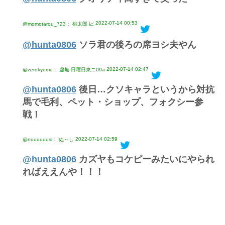
2022-07-14 00:53
@momotarou_723： 桃太郎 📈
@hunta0806
ソラ君の後ろの席ヨシ夫やん
2022-07-14 02:47
@zerokyomu： 虚無 日曜日東ニ09a
@hunta0806
後日…クソキャラというから対抗
馬で毛利、ペット・ショップ、フォクシー参
戦！
2022-07-14 02:59
@nuuuuuusi： ぬ～し
@hunta0806
カズヤもコケピーみたいにやられ
ればええんや！！！