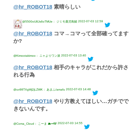
@hr_ROBOT18
素晴らしい
2022-07-03 12:59
@5500oU8Js6oTMUe： ジミモ鹿児島鯖
@hr_ROBOT18
コマ→コマって全部確ってます
か?
2022-07-03 13:40
@Kimootakimoo： ニャよりワン派
@hr_ROBOT18
相手のキャラがこれだから許さ
れる行為
2022-07-03 14:48
@uv98TXgWj2jLZWK： あまふ/amafu
@hr_ROBOT18
やり方教えてほしい…ガチでで
きないんです。
2022-07-03 14:55
@Coma_Cloud： こーま ☁🗝🐼