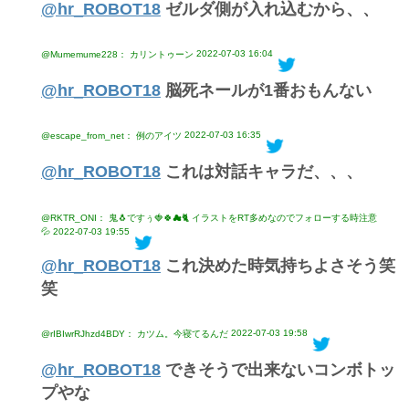
@hr_ROBOT18
ゼルダ側が入れ込むから、、
2022-07-03 16:04
@Mumemume228： カリントゥーン
@hr_ROBOT18
脳死ネールが1番おもんない
2022-07-03 16:35
@escape_from_net： 例のアイツ
@hr_ROBOT18
これは対話キャラだ、、、
@RKTR_ONI： 鬼🐧ですぅ🍓🍀☁🐈 イラストをRT多めなのでフォローする時注意
💦
2022-07-03 19:55
@hr_ROBOT18
これ決めた時気持ちよさそう笑
笑
2022-07-03 19:58
@rIBIwrRJhzd4BDY： カツム。今寝てるんだ
@hr_ROBOT18
できそうで出来ないコンボトッ
プやな