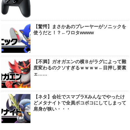
【驚愕】まさかあのプレーヤーがソニックを
使うだと！？←ワロタwwww
【不満】ガオガエンの横Ｂがラグによって難
度変わるのクソすぎるｗｗｗｗ←目押し要素
ェ……
【ネタ】会社でスマブラXみんなでやったけ
どメタナイトで全員ボコボコにしてしまって
肩身が狭い・・・