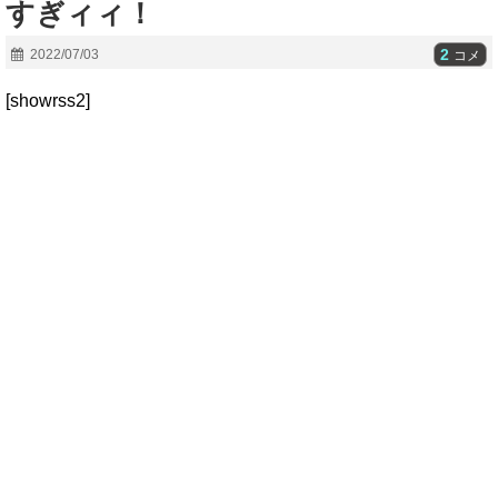
すぎィィ！
2
2022/07/03
コメ
[showrss2]