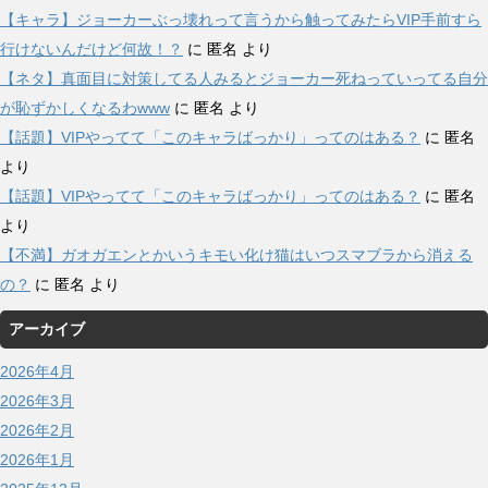
【キャラ】ジョーカーぶっ壊れって言うから触ってみたらVIP手前すら
行けないんだけど何故！？
に
匿名
より
【ネタ】真面目に対策してる人みるとジョーカー死ねっていってる自分
が恥ずかしくなるわwww
に
匿名
より
【話題】VIPやってて「このキャラばっかり」ってのはある？
に
匿名
より
【話題】VIPやってて「このキャラばっかり」ってのはある？
に
匿名
より
【不満】ガオガエンとかいうキモい化け猫はいつスマブラから消える
の？
に
匿名
より
アーカイブ
2026年4月
2026年3月
2026年2月
2026年1月