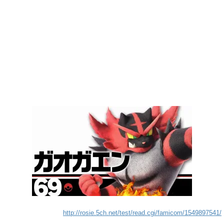
http://rosie.5ch.net/test/read.cgi/famicom/1549897541/