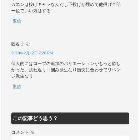
ガエンは投げキャラなんだし下投げが埋めで他投げ全部
一位でいい気はする
返信
匿名
より:
2019年2月12日 7:20 PM
個人的にはロープの追加のバリエーションがもっと欲し
かった。跳ね返り～掴み派生なり衝突に合わせてリベン
ジ派生なり
返信
この記事どう思う？
コメント
※