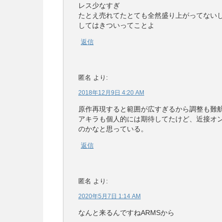
レス少なすぎ
たとえ売れてたとても全然盛り上がってないし
してはきついってことよ
返信
匿名
より:
2018年12月9日 4:20 AM
原作再現すると範囲が広すぎるから調整も難
アキラも個人的には期待してたけど、近接オ
のかなと思っている。
返信
匿名
より:
2020年5月7日 1:14 AM
なんと来るんですねARMSから