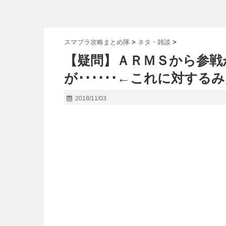
スマブラ攻略まとめ隊
>
ネタ・雑談
>
【疑問】ＡＲＭＳから参戦
が･･････←これに対す
2018/11/03