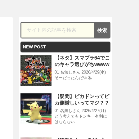
NEW POST
【ネタ】スマブラ64でこ
のキャラ選びがちwwww
01 名無しさん 2026/4/29(水)
そーだったんだ💦 私 …
【疑問】ピカドンってピ
カ側厳しいってマジ？？
01 名無しさん 2026/4/27(月)
どう考えてもドンキー有利に
はならない …