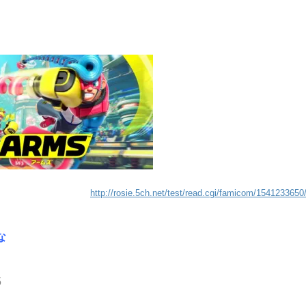
http://rosie.5ch.net/test/read.cgi/famicom/1541233650
な
5