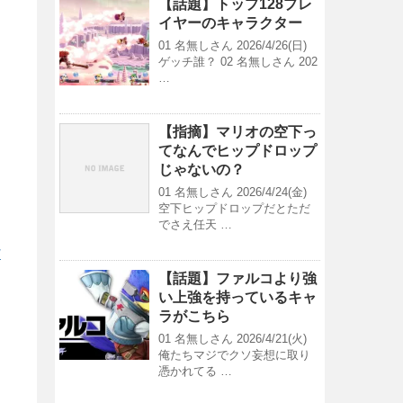
【話題】トップ128プレ
イヤーのキャラクター
01 名無しさん 2026/4/26(日)
ゲッチ誰？ 02 名無しさん 202
…
【指摘】マリオの空下っ
てなんでヒップドロップ
じゃないの？
01 名無しさん 2026/4/24(金)
空下ヒップドロップだとただ
でさえ任天 …
/
【話題】ファルコより強
い上強を持っているキャ
ラがこちら
01 名無しさん 2026/4/21(火)
俺たちマジでクソ妄想に取り
憑かれてる …