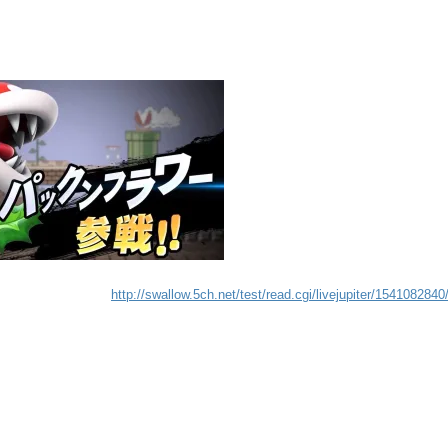
http://swallow.5ch.net/test/read.cgi/livejupiter/1541082840