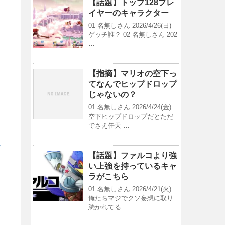
【話題】トップ128プレ
イヤーのキャラクター
01 名無しさん 2026/4/26(日)
ゲッチ誰？ 02 名無しさん 202
…
【指摘】マリオの空下っ
てなんでヒップドロップ
じゃないの？
01 名無しさん 2026/4/24(金)
空下ヒップドロップだとただ
でさえ任天 …
/
【話題】ファルコより強
い上強を持っているキャ
ラがこちら
01 名無しさん 2026/4/21(火)
俺たちマジでクソ妄想に取り
憑かれてる …