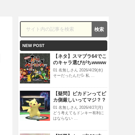
NEW POST
【ネタ】スマブラ64でこ
のキャラ選びがちwwww
01 名無しさん 2026/4/29(水)
そーだったんだ💦 私 …
【疑問】ピカドンってピ
カ側厳しいってマジ？？
01 名無しさん 2026/4/27(月)
どう考えてもドンキー有利に
はならない …