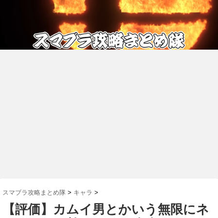
スマブラ攻略まとめ隊
>
キャラ
>
【評価】カムイ男とかいう無限にネ