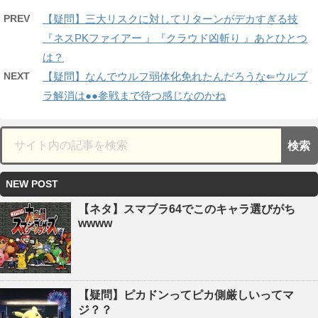
PREV
【疑問】三大リスクに対してリターンがデカすぎる技
『ネスPKファイアー 』『クラウド凶斬り 』あとひとつ
は？
NEXT
【疑問】なんでウルフ弱体化免れたんだろうな⇐ウルブ
ラ解消は●●参戦まで待つ感じなのかね
NEW POST
【ネタ】スマブラ64でこのキャラ選びがち
wwww
【疑問】ピカドンってピカ側厳しいってマ
ジ？？