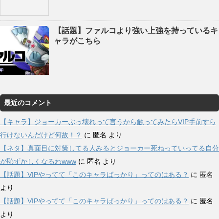
【話題】ファルコより強い上強を持っているキ
ャラがこちら
最近のコメント
【キャラ】ジョーカーぶっ壊れって言うから触ってみたらVIP手前すら
行けないんだけど何故！？
に
匿名
より
【ネタ】真面目に対策してる人みるとジョーカー死ねっていってる自分
が恥ずかしくなるわwww
に
匿名
より
【話題】VIPやってて「このキャラばっかり」ってのはある？
に
匿名
より
【話題】VIPやってて「このキャラばっかり」ってのはある？
に
匿名
より