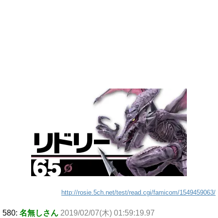
http://rosie.5ch.net/test/read.cgi/famicom/1549459063/
580:
名無しさん
2019/02/07(木) 01:59:19.97