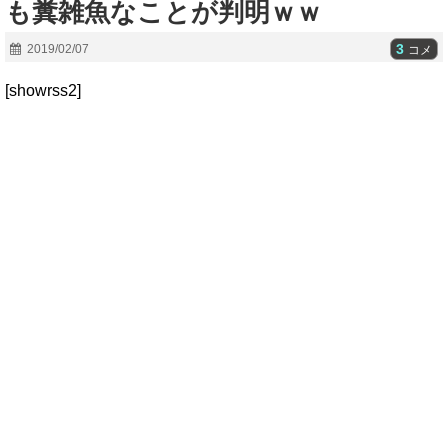
も糞雑魚なことが判明ｗｗ
3
2019/02/07
コメ
[showrss2]