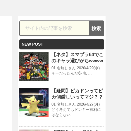
NEW POST
【ネタ】スマブラ64でこ
のキャラ選びがちwwww
01 名無しさん 2026/4/29(水)
そーだったんだ💦 私 …
【疑問】ピカドンってピ
カ側厳しいってマジ？？
01 名無しさん 2026/4/27(月)
どう考えてもドンキー有利に
はならない …