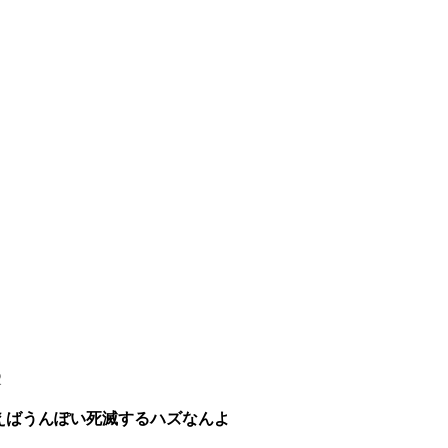
2
えばうんぽい死滅するハズなんよ