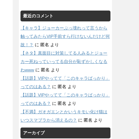
最近のコメント
【キャラ】ジョーカーぶっ壊れって言うから
触ってみたらVIP手前すら行けないんだけど何
故！？
に
匿名
より
【ネタ】真面目に対策してる人みるとジョー
カー死ねっていってる自分が恥ずかしくなる
わwww
に
匿名
より
【話題】VIPやってて「このキャラばっかり」
ってのはある？
に
匿名
より
【話題】VIPやってて「このキャラばっかり」
ってのはある？
に
匿名
より
【不満】ガオガエンとかいうキモい化け猫は
いつスマブラから消えるの？
に
匿名
より
アーカイブ