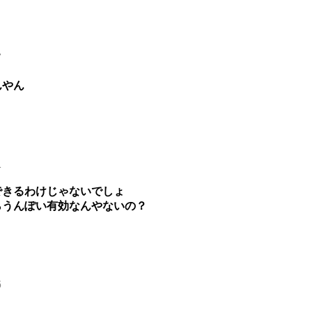
7
んやん
1
できるわけじゃないでしょ
らうんぽい有効なんやないの？
6