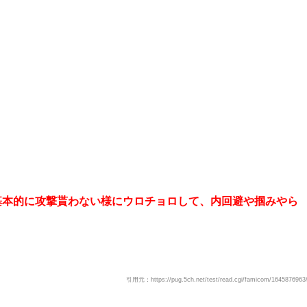
基本的に攻撃貰わない様にウロチョロして、内回避や掴みやら
引用元：https://pug.5ch.net/test/read.cgi/famicom/1645876963