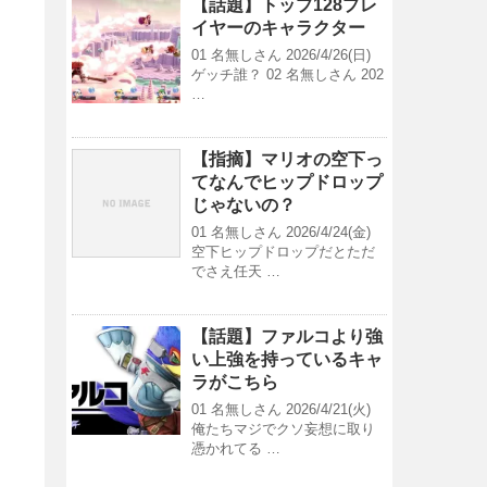
【話題】トップ128プレ
イヤーのキャラクター
01 名無しさん 2026/4/26(日)
ゲッチ誰？ 02 名無しさん 202
…
【指摘】マリオの空下っ
てなんでヒップドロップ
じゃないの？
01 名無しさん 2026/4/24(金)
空下ヒップドロップだとただ
でさえ任天 …
【話題】ファルコより強
い上強を持っているキャ
ラがこちら
01 名無しさん 2026/4/21(火)
俺たちマジでクソ妄想に取り
憑かれてる …