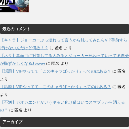
最近のコメント
【キャラ】ジョーカーぶっ壊れって言うから触ってみたらVIP手前すら
行けないんだけど何故！？
に
匿名
より
【ネタ】真面目に対策してる人みるとジョーカー死ねっていってる自分
が恥ずかしくなるわwww
に
匿名
より
【話題】VIPやってて「このキャラばっかり」ってのはある？
に
匿名
より
【話題】VIPやってて「このキャラばっかり」ってのはある？
に
匿名
より
【不満】ガオガエンとかいうキモい化け猫はいつスマブラから消える
の？
に
匿名
より
アーカイブ