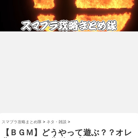
スマブラ攻略まとめ隊
>
ネタ・雑談
>
【ＢＧＭ】どうやって遊ぶ？？オレ