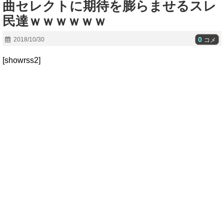
曲セレクトに期待を膨らませるスレ
民達ｗｗｗｗｗｗ
0
2018/10/30
コメ
[showrss2]