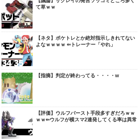
【議論】ザクレイの発言ツッコミどころ多く
て草ｗｗ
【ネタ】ポケトレとか絶対指示しきれてない
よなｗｗｗｗ ⇐トレーナー「やれ」
【指摘】判定が終わってる・・・・w
【評価】ウルフバースト手段多すぎだろｗｗ
ｗｗ⇐ウルフが横スマ2連発してくる率は異常