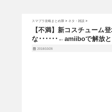
スマブラ攻略まとめ隊
>
ネタ・雑談
>
【不満】新コスチューム登
な･･････←amiiboで
2018/10/26