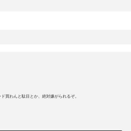
ード買わんと駄目とか、絶対嫌がられるぞ。