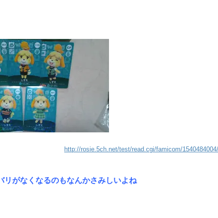
http://rosie.5ch.net/test/read.cgi/famicom/1540484004
バリがなくなるのもなんかさみしいよね