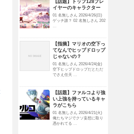
【話題】トップ128プレ
イヤーのキャラクター
01 名無しさん 2026/4/26(日)
ゲッチ誰？ 02 名無しさん 202
…
【指摘】マリオの空下っ
てなんでヒップドロップ
じゃないの？
01 名無しさん 2026/4/24(金)
空下ヒップドロップだとただ
でさえ任天 …
/
【話題】ファルコより強
い上強を持っているキャ
ラがこちら
01 名無しさん 2026/4/21(火)
俺たちマジでクソ妄想に取り
憑かれてる …