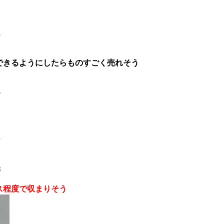
1
プできるようにしたらものすごく売れそう
7
よ
8
ース程度で収まりそう