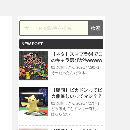
NEW POST
【ネタ】スマブラ64でこ
のキャラ選びがちwwww
01 名無しさん 2026/4/29(水)
そーだったんだ💦 私 …
【疑問】ピカドンってピ
カ側厳しいってマジ？？
01 名無しさん 2026/4/27(月)
どう考えてもドンキー有利に
はならない …