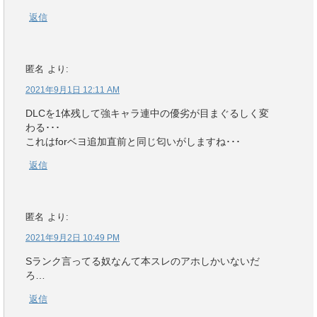
返信
匿名
より:
2021年9月1日 12:11 AM
DLCを1体残して強キャラ連中の優劣が目まぐるしく変
わる･･･
これはforベヨ追加直前と同じ匂いがしますね･･･
返信
匿名
より:
2021年9月2日 10:49 PM
Sランク言ってる奴なんて本スレのアホしかいないだ
ろ…
返信