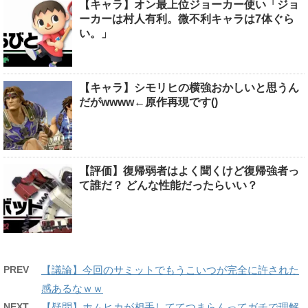
【キャラ】オン最上位ジョーカー使い「ジョ
ーカーは村人有利。微不利キャラは7体ぐら
い。」
【キャラ】シモリヒの横強おかしいと思うん
だがwwww←原作再現です()
【評価】復帰弱者はよく聞くけど復帰強者っ
て誰だ？ どんな性能だったらいい？
PREV
【議論】今回のサミットでもうこいつが完全に許された
感あるなｗｗ
NEXT
【疑問】ホムヒカが相手しててつまらんってガチで理解