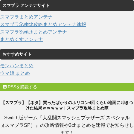
スマブラ アンテナサイト
スマブラまとめアンテナ
スマブラSwitch攻略まとめアンテナ速報
スマブラSwitchまとめアンテナ
まとめくすアンテナ
おすすめサイト
モンハンまとめ
ウマ娘 まとめ
RSSを購読する
【スマブラ】【ネタ】買ったばかりのホリコン4回くらい地面に叩きつ
けた結果ｗｗｗｗｗ | スマブラ攻略まとめ隊
Switch版ゲーム『大乱闘スマッシュブラザーズ スペシャル
（スマブラSP）』の攻略情報や2chまとめを速報でお知らせし
×
ます！