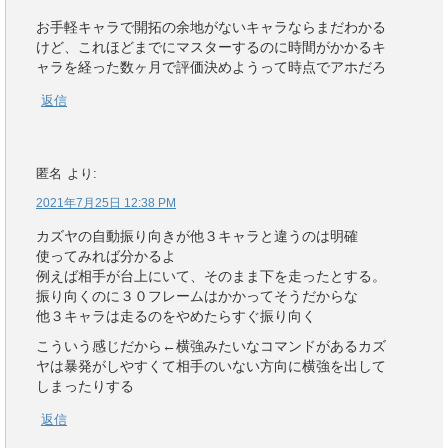
お手軽キャラで開拓の余地がないキャラならまだわかる
けど、これほどまでにマスターするのに時間がかかるキ
ャラを経った数ヶ月で評価決めようって時点でアホだろ
返信
匿名
より:
2021年7月25日 12:38 PM
カズヤの自動振り向きが他３キャラと違うのは明確
使ってみれば分かるよ
例えば相手が台上にいて、そのまま下を走ったとする。
振り向くのに３０フレームはかかってそうだからな
他３キャラは走るのをやめたらすぐ振り向く
こういう感じだから←横強みたいなコマンドがあるカズ
ヤは暴発がしやすくて相手のいない方向に横強を出して
しまったりする
返信