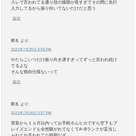
スレで言われてる通り技の後隙が長すぎてその間に先行
入力してるから振り向いてないだけだと思う
返信
匿名
より:
2021年7月25日 4:50 PM
やたらこいつだけ振り向き遅すぎってずっと言われ続け
てるよな
そんな独自仕様ないって
返信
匿名
より:
2021年7月26日 5:57 PM
実装から１ヵ月以内ってお手軽ホムヒカですら空下もブ
レイズエンドも全然騒がれてなくてA~Bランクが妥当じ
ゃねとか言われてた時期だぞ