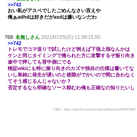
>>742
おい私がアスペでしたごめんなさい言えや
俺ぁadhdは好きだがasdは嫌いなンだわ
768:
名無しさん
2021/07/25(日) 11:39:15.50
>>742
トレモでコマ送りで試したけど例えば下強上強なんかは
ケンと同じタイミングで捲られた方に攻撃するぞ振り向き
途中で押しても背中側にでる
検証wikiにも特に振り向きのカズヤ独自の仕様は書いてな
いし単純に発生が遅いのと後隙がでかいので間に合わなく
てそう感じるんじゃないか？
否定するなら明確なソース頼むわ俺も正確なの知りたいし
引用元：https://rosie.5ch.net/test/read.cgi/famicom/1626971093/