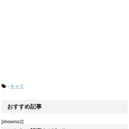
-
キャラ
おすすめ記事
[showrss2]