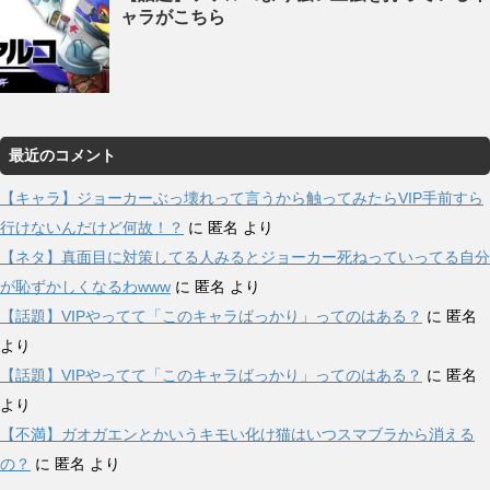
ャラがこちら
最近のコメント
【キャラ】ジョーカーぶっ壊れって言うから触ってみたらVIP手前すら
行けないんだけど何故！？
に
匿名
より
【ネタ】真面目に対策してる人みるとジョーカー死ねっていってる自分
が恥ずかしくなるわwww
に
匿名
より
【話題】VIPやってて「このキャラばっかり」ってのはある？
に
匿名
より
【話題】VIPやってて「このキャラばっかり」ってのはある？
に
匿名
より
【不満】ガオガエンとかいうキモい化け猫はいつスマブラから消える
の？
に
匿名
より