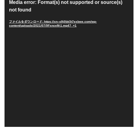
動
Media error: Format(s) not supported or source(s)
画
not found
プ
レ
ファイルをダウンロード: https://xn--o9j0bk5t7exbwe.com/wp-
ー
content/uploads/2021/07/9FxnceM-1.mp4?_=1
ヤ
ー