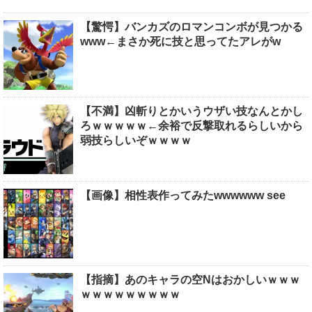
【驚愕】バンカズのロマンコンボが見つかる
www←まさか死に技と思ってたアレがw
【不満】凶斬りとかいうウザい技なんとかし
ろｗｗｗｗｗ←余裕で反撃取れるらしいから
弱技らしいぞｗｗｗｗ
【画像】相性表作ってみたwwwwww see
【指摘】あのキャラの空Nはおかしいｗｗｗ
ｗｗｗｗｗｗｗｗｗ