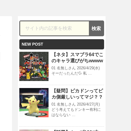
NEW POST
【ネタ】スマブラ64でこ
のキャラ選びがちwwww
01 名無しさん 2026/4/29(水)
そーだったんだ💦 私 …
【疑問】ピカドンってピ
カ側厳しいってマジ？？
01 名無しさん 2026/4/27(月)
どう考えてもドンキー有利に
はならない …