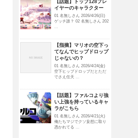
【話題】トップ128プレ
イヤーのキャラクター
01 名無しさん 2026/4/26(日)
ゲッチ誰？ 02 名無しさん 202
…
【指摘】マリオの空下っ
てなんでヒップドロップ
じゃないの？
01 名無しさん 2026/4/24(金)
空下ヒップドロップだとただ
でさえ任天 …
【話題】ファルコより強
い上強を持っているキャ
ラがこちら
01 名無しさん 2026/4/21(火)
俺たちマジでクソ妄想に取り
憑かれてる …