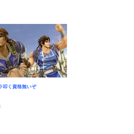
ラ叩く資格無いぞ
8