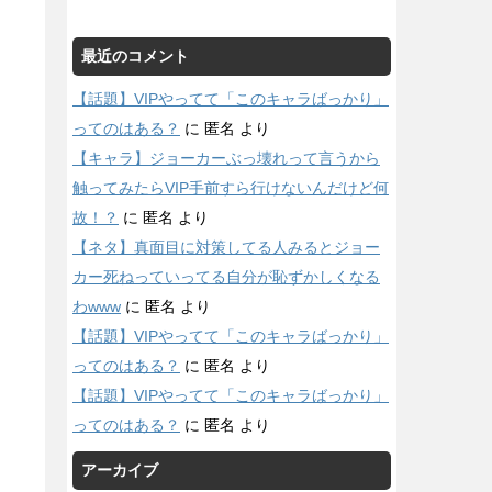
最近のコメント
【話題】VIPやってて「このキャラばっかり」
ってのはある？
に
匿名
より
【キャラ】ジョーカーぶっ壊れって言うから
触ってみたらVIP手前すら行けないんだけど何
故！？
に
匿名
より
【ネタ】真面目に対策してる人みるとジョー
カー死ねっていってる自分が恥ずかしくなる
わwww
に
匿名
より
【話題】VIPやってて「このキャラばっかり」
ってのはある？
に
匿名
より
【話題】VIPやってて「このキャラばっかり」
ってのはある？
に
匿名
より
アーカイブ