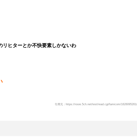
のリヒターとか不快要素しかないわ
い
引用元：https://rosie.5ch.net/test/read.cgi/famicom/1626095261