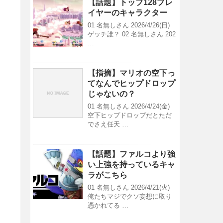
【話題】トップ128プレ
イヤーのキャラクター
01 名無しさん 2026/4/26(日)
ゲッチ誰？ 02 名無しさん 202
…
【指摘】マリオの空下っ
てなんでヒップドロップ
じゃないの？
01 名無しさん 2026/4/24(金)
空下ヒップドロップだとただ
でさえ任天 …
【話題】ファルコより強
い上強を持っているキャ
ラがこちら
01 名無しさん 2026/4/21(火)
俺たちマジでクソ妄想に取り
憑かれてる …