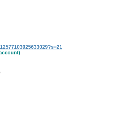
/1412577103925633029?s=21
account)
0