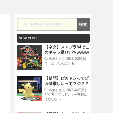
NEW POST
【ネタ】スマブラ64でこ
のキャラ選びがちwwww
01 名無しさん 2026/4/29(水)
そーだったんだ💦 私 …
【疑問】ピカドンってピ
カ側厳しいってマジ？？
01 名無しさん 2026/4/27(月)
どう考えてもドンキー有利に
はならない …