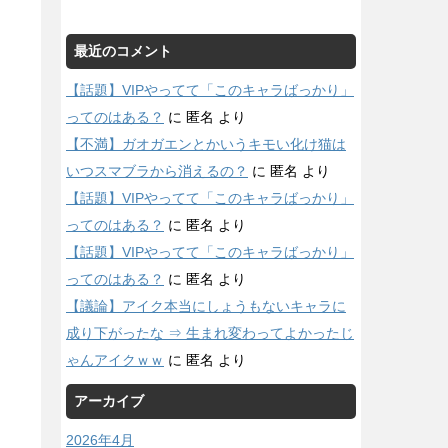
最近のコメント
【話題】VIPやってて「このキャラばっかり」
ってのはある？
に
匿名
より
【不満】ガオガエンとかいうキモい化け猫は
いつスマブラから消えるの？
に
匿名
より
【話題】VIPやってて「このキャラばっかり」
ってのはある？
に
匿名
より
【話題】VIPやってて「このキャラばっかり」
ってのはある？
に
匿名
より
【議論】アイク本当にしょうもないキャラに
成り下がったな ⇒ 生まれ変わってよかったじ
ゃんアイクｗｗ
に
匿名
より
アーカイブ
2026年4月