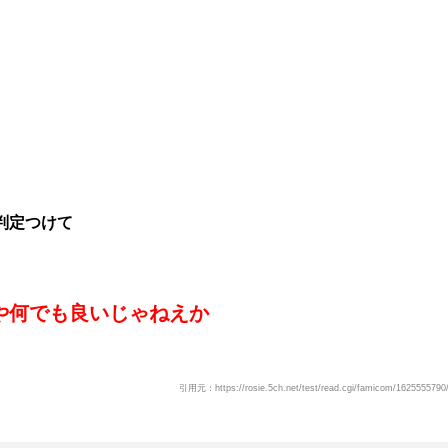
判定つけて
や何でも良いじゃねえか
引用元：https://rosie.5ch.net/test/read.cgi/famicom/1625555790