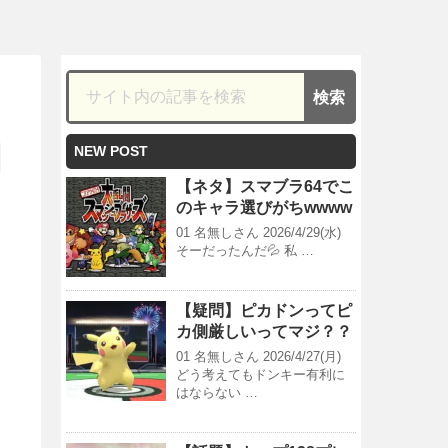
NEW POST
【ネタ】スマブラ64でこ
のキャラ選びがちwwww
01 名無しさん 2026/4/29(水)
そーだったんだ💦 私 …
【疑問】ピカドンってピ
カ側厳しいってマジ？？
01 名無しさん 2026/4/27(月)
どう考えてもドンキー有利に
はならない …