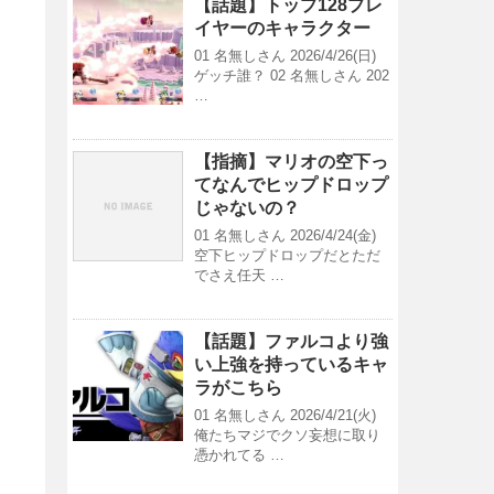
【話題】トップ128プレ
イヤーのキャラクター
01 名無しさん 2026/4/26(日)
ゲッチ誰？ 02 名無しさん 202
…
【指摘】マリオの空下っ
てなんでヒップドロップ
じゃないの？
01 名無しさん 2026/4/24(金)
空下ヒップドロップだとただ
でさえ任天 …
【話題】ファルコより強
い上強を持っているキャ
ラがこちら
01 名無しさん 2026/4/21(火)
俺たちマジでクソ妄想に取り
憑かれてる …