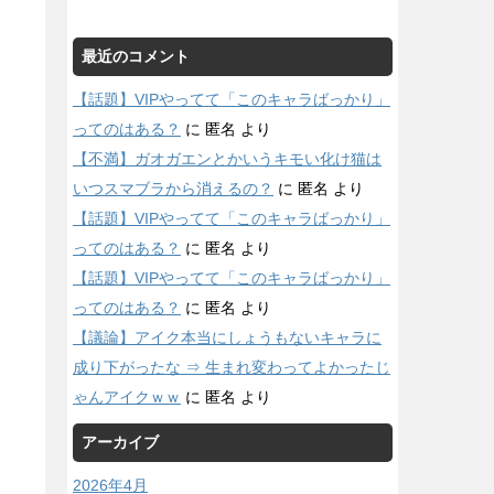
最近のコメント
【話題】VIPやってて「このキャラばっかり」
ってのはある？
に
匿名
より
【不満】ガオガエンとかいうキモい化け猫は
いつスマブラから消えるの？
に
匿名
より
【話題】VIPやってて「このキャラばっかり」
ってのはある？
に
匿名
より
【話題】VIPやってて「このキャラばっかり」
ってのはある？
に
匿名
より
【議論】アイク本当にしょうもないキャラに
成り下がったな ⇒ 生まれ変わってよかったじ
ゃんアイクｗｗ
に
匿名
より
アーカイブ
2026年4月